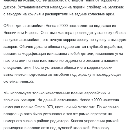
меняем на новые, более широкие, с отводом тепла от тормозных
дисков. Устанавливаются накладки на пороги, спойлер на багажник
с заходом на крылья и расширители на задние колесные арки.
Обвес для автомобиля Honda s2000 поставляется под заказ из
Японии или Европы. Опытные мастера производят установку обвеса
на кузов автомобиля, его точную корректировку по кузову с выводом
зазоров. Обычно детали обвеса подвергаются глубокой доработке,
возможна модификация или замена любой детали, изменение угла
наклона или полное изготовление отдельного элемента нашими
специалистами. После установки обвеса и его корректировки
выполняется подготовка автомобиля под окраску и последующая
оклейка пленкой.
Мы используем только качественные пленки европейских и
японских брендов. На данный автомобиль Honda s2000 нанесена
немецкая пленка Oracal 970, цвет - синий металлик. По желанию
владельца авто была установлена так же рамка-перевертыш
номерного знака в районе радиатора. Кнопка управления рамкой
размещена в салоне авто под рулевой колонкой. Установку