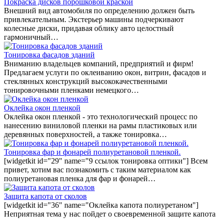
Покраска дисков порошковой краской
Внешний вид автомобиля по определению должен быть
привлекательным. Экстерьер машины подчеркивают
колесные диски, придавая облику авто целостный
гармоничный…
Тонировка фасадов зданий
Вниманию владельцев компаний, предприятий и фирм!
Предлагаем услуги по оклеиванию окон, витрин, фасадов и
стеклянных конструкций высококачественными
тонировочными пленками немецкого…
Оклейка окон пленкой
Оклейка окон пленкой - это технологический процесс по
нанесению виниловой пленки на рамы пластиковых или
деревянных поверхностей, а также тонировка…
Тонировка фар и фонарей полиуретановой пленкой.
[widgetkit id="29" name="9 ссылок тонировка оптики"] Всем
привет, хотим вас познакомить с таким материалом как
полиуретановая пленка для фар и фонарей…
Защита капота от сколов
[widgetkit id="36" name="Оклейка капота полиуретаном"]
Неприятная тема у нас пойдет о своевременной защите капота