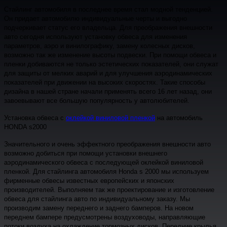
Стайлинг автомобиля в последнее время стал модной тенденцией.
Он придает автомобилю индивидуальные черты и выгодно
подчеркивает статус его владельца. Для преображения внешности
авто сегодня используют установку обвеса для изменения
параметров, аэро и винилографику, замену колесных дисков,
возможно так же изменение высоты подвески. При помощи обвеса и
пленки добиваются не только эстетических показателей, они служат
для защиты от мелких аварий и для улучшения аэродинамических
показателей при движении на высоких скоростях. Такие способы
дизайна в нашей стране начали применять всего 16 лет назад, они
завоевывают все большую популярность у автолюбителей.
Установка обвеса с
оклейкой виниловой пленкой
на автомобиль
HONDA s2000
Значительного и очень эффектного преображения внешности авто
возможно добиться при помощи установки внешнего
аэродинамического обвеса с последующей оклейкой виниловой
пленкой. Для стайлинга автомобиля Honda s 2000 мы используем
фирменные обвесы известных европейских и японских
производителей. Выполняем так же проектирование и изготовление
обвеса для стайлинга авто по индивидуальному заказу. Мы
производим замену переднего и заднего бамперов. На новом
переднем бампере предусмотрены воздуховоды, направляющие
потоки воздуха на охлаждение тормозных дисков. Передние крылья