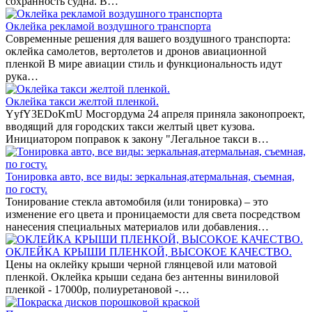
сохранность судна. В…
Оклейка рекламой воздушного транспорта
Современные решения для вашего воздушного транспорта:
оклейка самолетов, вертолетов и дронов авиационной
пленкой В мире авиации стиль и функциональность идут
рука…
Оклейка такси желтой пленкой.
YyfY3EDoKmU Мосгордума 24 апреля приняла законопроект,
вводящий для городских такси желтый цвет кузова.
Инициатором поправок к закону "Легальное такси в…
Тонировка авто, все виды: зеркальная,атермальная, съемная,
по госту.
Тонирование стекла автомобиля (или тонировка) – это
изменение его цвета и проницаемости для света посредством
нанесения специальных материалов или добавления…
ОКЛЕЙКА КРЫШИ ПЛЕНКОЙ, ВЫСОКОЕ КАЧЕСТВО.
Цены на оклейку крыши черной глянцевой или матовой
пленкой. Оклейка крыши седана без антенны виниловой
пленкой - 17000р, полиуретановой -…