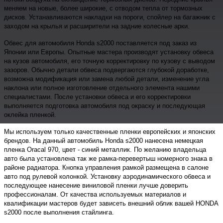
меняем на новые, более широкие, с отводом тепла от тормозных
дисков. Устанавливаются накладки на пороги, спойлер на багажник с
заходом на крылья и расширители на задние колесные арки.
Обвес для автомобиля Honda s2000 поставляется под заказ из
Японии или Европы. Опытные мастера производят установку обвеса
на кузов автомобиля, его точную корректировку по кузову с выводом
зазоров. Обычно детали обвеса подвергаются глубокой доработке,
возможна модификация или замена любой детали, изменение угла
наклона или полное изготовление отдельного элемента нашими
специалистами. После установки обвеса и его корректировки
выполняется подготовка автомобиля под окраску и последующая
оклейка пленкой.
Мы используем только качественные пленки европейских и японских
брендов. На данный автомобиль Honda s2000 нанесена немецкая
пленка Oracal 970, цвет - синий металлик. По желанию владельца
авто была установлена так же рамка-перевертыш номерного знака в
районе радиатора. Кнопка управления рамкой размещена в салоне
авто под рулевой колонкой. Установку аэродинамического обвеса и
последующее нанесение виниловой пленки лучше доверить
профессионалам. От качества используемых материалов и
квалификации мастеров будет зависеть внешний облик вашей HONDA
s2000 после выполнения стайлинга.