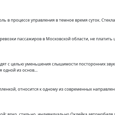
ь в процессе управления в темное время суток. Стекл
ревозки пассажиров в Московской области, не платить 
одят с целью уменьшения слышимости посторонних звук
я одной из основ…
о пленкой, относится к одному из современных направл
ой: ярко, стильно, индивидуально Оклейка автомобиля