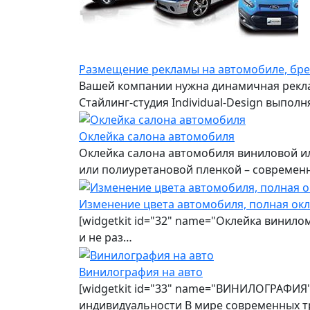
Размещение рекламы на автомобиле, бр
Вашей компании нужна динамичная рекла
Стайлинг-студия Individual-Design выпо
Оклейка салона автомобиля
Оклейка салона автомобиля виниловой ил
или полиуретановой пленкой – современ
Изменение цвета автомобиля, полная ок
[widgetkit id="32" name="Оклейка винило
и не раз…
Винилография на авто
[widgetkit id="33" name="ВИНИЛОГРАФИЯ"
индивидуальности В мире современных т