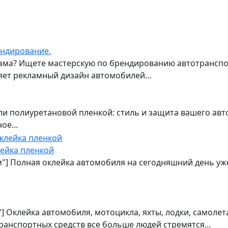
ендирование.
ма? Ищете мастерскую по брендированию автотранспор
лняет рекламный дизайн автомобилей…
и полиуретановой пленкой: стиль и защита вашего авт
ное…
лейка пленкой
м"] Полная оклейка автомобиля на сегодняшний день уже
] Оклейка автомобиля, мотоцикла, яхты, лодки, самоле
ранспортных средств все больше людей стремятся…