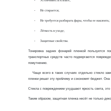
-
Устойчивость к влаге;
-
Не стирается;
-
Не требуется разбирать фары, чтобы ее наклеить;
-
Лёгкость в уходе;
-
Защитные свойства.
Тонировка задних фонарей пленкой пользуется по
транспортных средств часто подвергаются поврежде
помутнению.
Чаще всего в таких случаях отдельно стекло заме
пленки решат эту проблему и сэкономят бюджет. Она 
Стекла с повреждением ухудшают яркость света, это 
Таким образом, защитная пленка несёт не только деко