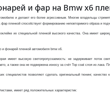
онарей и фар на Bmw x6 пле
омобилю и делают его более агрессивным. Многие владельцы стремят
ка фар пленкой способствует формированию неповторимого образа и под
оклейке их специальной пленкой высокого качества. Она имеет широ
р и фонарей пленкой автомобиля bmw x6.
орая имеет высокую светопропускаемость: не задерживает поток свет
то, а также она не подвержена износу за счёт Top coat слоя из лака. П
их специалистов позволяют сделать оригинальный тюнинг, качество к
листами, имеет ряд положительных характеристик: