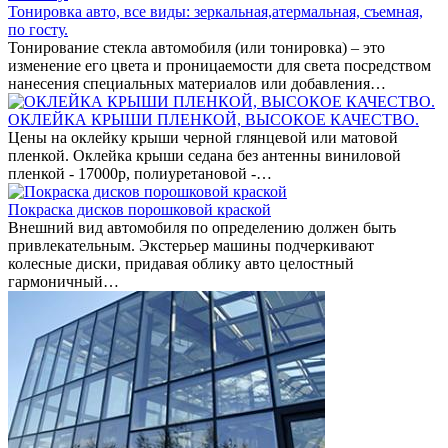
Тонировка авто, все виды: зеркальная,атермальная, съемная,
по госту.
Тонирование стекла автомобиля (или тонировка) – это
изменение его цвета и проницаемости для света посредством
нанесения специальных материалов или добавления…
ОКЛЕЙКА КРЫШИ ПЛЕНКОЙ, ВЫСОКОЕ КАЧЕСТВО.
Цены на оклейку крыши черной глянцевой или матовой
пленкой. Оклейка крыши седана без антенны виниловой
пленкой - 17000р, полиуретановой -…
Покраска дисков порошковой краской
Внешний вид автомобиля по определению должен быть
привлекательным. Экстерьер машины подчеркивают
колесные диски, придавая облику авто целостный
гармоничный…