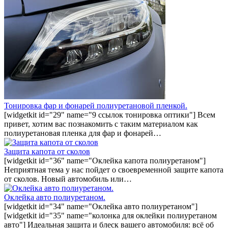
Тонировка фар и фонарей полиуретановой пленкой.
[widgetkit id="29" name="9 ссылок тонировка оптики"] Всем
привет, хотим вас познакомить с таким материалом как
полиуретановая пленка для фар и фонарей…
Защита капота от сколов
[widgetkit id="36" name="Оклейка капота полиуретаном"]
Неприятная тема у нас пойдет о своевременной защите капота
от сколов. Новый автомобиль или…
Оклейка авто полиуретаном.
[widgetkit id="34" name="Оклейка авто полиуретаном"]
[widgetkit id="35" name="колонка для оклейки полиуретаном
авто"] Идеальная защита и блеск вашего автомобиля: всё об