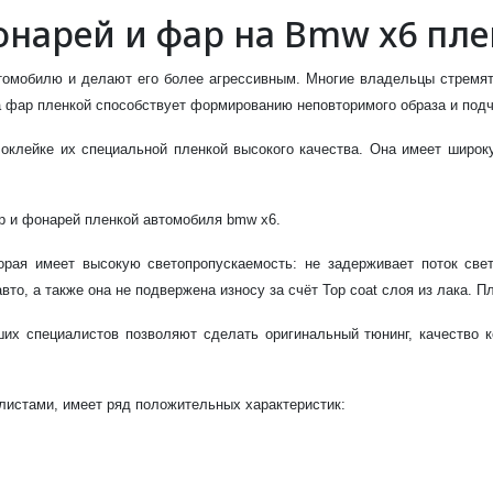
онарей и фар на Bmw x6 пле
омобилю и делают его более агрессивным. Многие владельцы стремят
ка фар пленкой способствует формированию неповторимого образа и под
оклейке их специальной пленкой высокого качества. Она имеет широ
р и фонарей пленкой автомобиля bmw x6.
орая имеет высокую светопропускаемость: не задерживает поток свет
то, а также она не подвержена износу за счёт Top coat слоя из лака. П
их специалистов позволяют сделать оригинальный тюнинг, качество к
листами, имеет ряд положительных характеристик: