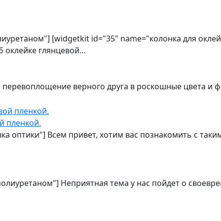
олиуретаном"] [widgetkit id="35" name="колонка для окл
об оклейке глянцевой…
е перевоплощение верного друга в роскошные цвета и 
й пленкой.
овка оптики"] Всем привет, хотим вас познакомить с та
 полиуретаном"] Неприятная тема у нас пойдет о своевр