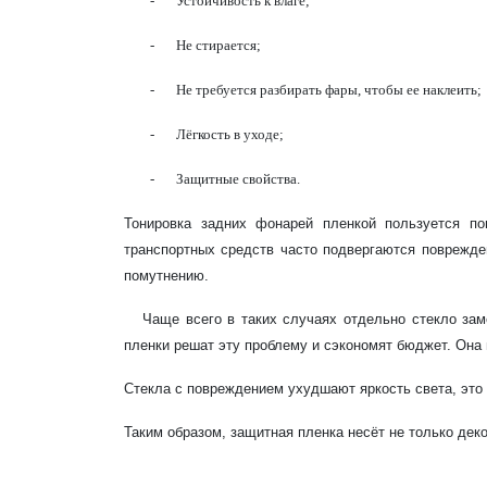
-
Устойчивость к влаге;
-
Не стирается;
-
Не требуется разбирать фары, чтобы ее наклеить;
-
Лёгкость в уходе;
-
Защитные свойства.
Тонировка задних фонарей пленкой пользуется по
транспортных средств часто подвергаются поврежде
помутнению.
Чаще всего в таких случаях отдельно стекло заме
пленки решат эту проблему и сэкономят бюджет. Она 
Стекла с повреждением ухудшают яркость света, это 
Таким образом, защитная пленка несёт не только деко