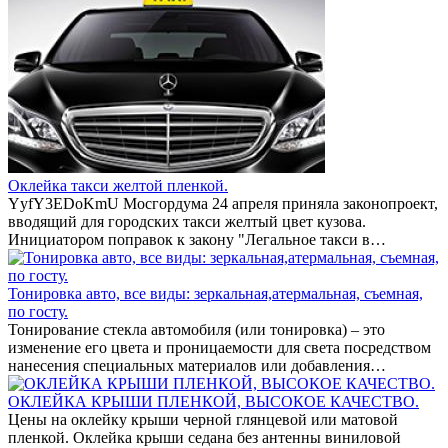
Оклейка такси желтой пленкой.
YyfY3EDoKmU Мосгордума 24 апреля приняла законопроект,
вводящий для городских такси желтый цвет кузова.
Инициатором поправок к закону "Легальное такси в…
Тонировка авто, все виды: зеркальная,атермальная, съемная,
по госту.
Тонирование стекла автомобиля (или тонировка) – это
изменение его цвета и проницаемости для света посредством
нанесения специальных материалов или добавления…
ОКЛЕЙКА КРЫШИ ПЛЕНКОЙ, ВЫСОКОЕ КАЧЕСТВО.
Цены на оклейку крыши черной глянцевой или матовой
пленкой. Оклейка крыши седана без антенны виниловой