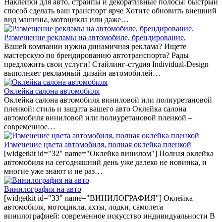
Наклейки для авто, страйпы и декоративные полосы: быстрый
способ сделать ваш транспорт ярче Хотите обновить внешний
вид машины, мотоцикла или даже…
Размещение рекламы на автомобиле, брендирование.
Вашей компании нужна динамичная реклама? Ищете
мастерскую по брендированию автотранспорта? Рады
предложить свои услуги! Стайлинг-студия Individual-Design
выполняет рекламный дизайн автомобилей…
Оклейка салона автомобиля
Оклейка салона автомобиля виниловой или полиуретановой
пленкой: стиль и защита вашего авто Оклейка салона
автомобиля виниловой или полиуретановой пленкой –
современное…
Изменение цвета автомобиля, полная оклейка пленкой
[widgetkit id="32" name="Оклейка винилом"] Полная оклейка
автомобиля на сегодняшний день уже далеко не новинка, и
многие уже знают и не раз…
Винилография на авто
[widgetkit id="33" name="ВИНИЛОГРАФИЯ"] Оклейка
автомобиля, мотоцикла, яхты, лодки, самолета
винилографией: современное искусство индивидуальности В