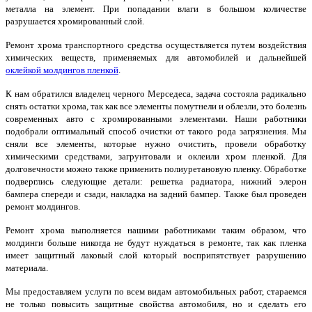
металла на элемент. При попадании влаги в большом количестве
разрушается хромированный слой.
Ремонт хрома транспортного средства осуществляется путем воздействия
химических веществ, применяемых для автомобилей и дальнейшей
оклейкой молдингов пленкой
.
К нам обратился владелец черного Мерседеса, задача состояла радикально
снять остатки хрома, так как все элементы помутнели и облезли, это болезнь
современных авто с хромированными элементами. Наши работники
подобрали оптимальный способ очистки от такого рода загрязнения. Мы
сняли все элементы, которые нужно очистить, провели обработку
химическими средствами, загрунтовали и оклеили хром пленкой. Для
долговечности можно также применить полиуретановую пленку. Обработке
подверглись следующие детали: решетка радиатора, нижний элерон
бампера спереди и сзади, накладка на задний бампер. Также был проведен
ремонт молдингов.
Ремонт хрома выполняется нашими работниками таким образом, что
молдинги больше никогда не будут нуждаться в ремонте, так как пленка
имеет защитный лаковый слой который восприпятствует разрушению
материала.
Мы предоставляем услуги по всем видам автомобильных работ, стараемся
не только повысить защитные свойства автомобиля, но и сделать его