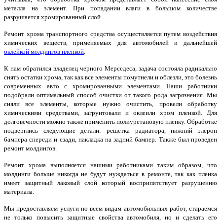
металла на элемент. При попадании влаги в большом количестве
разрушается хромированный слой.
Ремонт хрома транспортного средства осуществляется путем воздействия
химических веществ, применяемых для автомобилей и дальнейшей
оклейкой молдингов пленкой
.
К нам обратился владелец черного Мерседеса, задача состояла радикально
снять остатки хрома, так как все элементы помутнели и облезли, это болезнь
современных авто с хромированными элементами. Наши работники
подобрали оптимальный способ очистки от такого рода загрязнения. Мы
сняли все элементы, которые нужно очистить, провели обработку
химическими средствами, загрунтовали и оклеили хром пленкой. Для
долговечности можно также применить полиуретановую пленку. Обработке
подверглись следующие детали: решетка радиатора, нижний элерон
бампера спереди и сзади, накладка на задний бампер. Также был проведен
ремонт молдингов.
Ремонт хрома выполняется нашими работниками таким образом, что
молдинги больше никогда не будут нуждаться в ремонте, так как пленка
имеет защитный лаковый слой который восприпятствует разрушению
материала.
Мы предоставляем услуги по всем видам автомобильных работ, стараемся
не только повысить защитные свойства автомобиля, но и сделать его