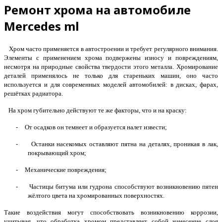
Ремонт хрома на автомобиле
Mercedes ml
Хром часто применяется в автостроении и требует регулярного внимания.
Элементы с применением хрома подвержены износу и повреждениям,
несмотря на природные свойства твердости этого металла. Хромирование
деталей применялось не только для стареньких машин, оно часто
используется и для современных моделей автомобилей: в дисках, фарах,
решётках радиатора.
На хром губительно действуют те же факторы, что и на краску:
-
От осадков он темнеет и образуется налет извести;
-
Останки насекомых оставляют пятна на деталях, проникая в лак,
покрывающий хром;
-
Механические повреждения;
-
Частицы битума или гудрона способствуют возникновению пятен
жёлтого цвета на хромированных поверхностях.
Такие воздействия могут способствовать возникновению коррозии,
учитывая, что обработка хромом представляет собой нанесение слоя