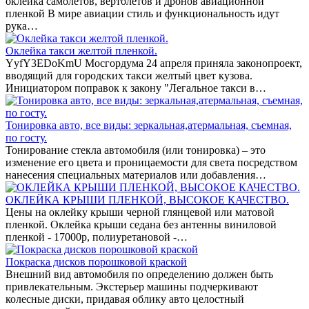
оклейка самолетов, вертолетов и дронов авиационной
пленкой В мире авиации стиль и функциональность идут
рука…
Оклейка такси желтой пленкой.
YyfY3EDoKmU Мосгордума 24 апреля приняла законопроект,
вводящий для городских такси желтый цвет кузова.
Инициатором поправок к закону "Легальное такси в…
Тонировка авто, все виды: зеркальная,атермальная, съемная,
по госту.
Тонирование стекла автомобиля (или тонировка) – это
изменение его цвета и проницаемости для света посредством
нанесения специальных материалов или добавления…
ОКЛЕЙКА КРЫШИ ПЛЕНКОЙ, ВЫСОКОЕ КАЧЕСТВО.
Цены на оклейку крыши черной глянцевой или матовой
пленкой. Оклейка крыши седана без антенны виниловой
пленкой - 17000р, полиуретановой -…
Покраска дисков порошковой краской
Внешний вид автомобиля по определению должен быть
привлекательным. Экстерьер машины подчеркивают
колесные диски, придавая облику авто целостный