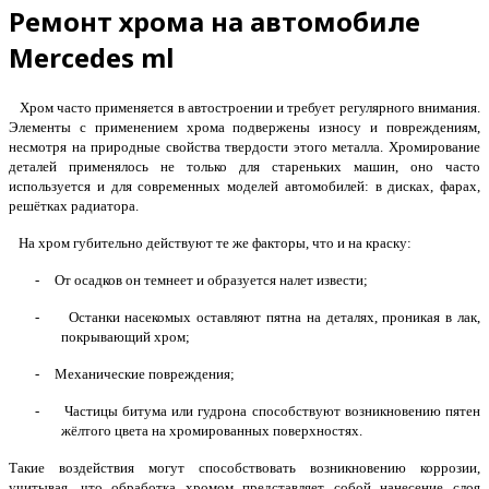
Ремонт хрома на автомобиле
Mercedes ml
Хром часто применяется в автостроении и требует регулярного внимания.
Элементы с применением хрома подвержены износу и повреждениям,
несмотря на природные свойства твердости этого металла. Хромирование
деталей применялось не только для стареньких машин, оно часто
используется и для современных моделей автомобилей: в дисках, фарах,
решётках радиатора.
На хром губительно действуют те же факторы, что и на краску:
-
От осадков он темнеет и образуется налет извести;
-
Останки насекомых оставляют пятна на деталях, проникая в лак,
покрывающий хром;
-
Механические повреждения;
-
Частицы битума или гудрона способствуют возникновению пятен
жёлтого цвета на хромированных поверхностях.
Такие воздействия могут способствовать возникновению коррозии,
учитывая, что обработка хромом представляет собой нанесение слоя