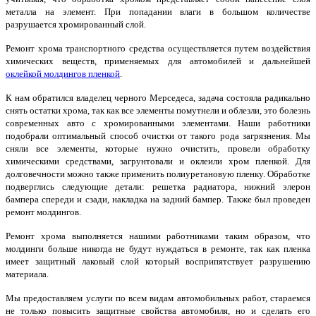
металла на элемент. При попадании влаги в большом количестве
разрушается хромированный слой.
Ремонт хрома транспортного средства осуществляется путем воздействия
химических веществ, применяемых для автомобилей и дальнейшей
оклейкой молдингов пленкой
.
К нам обратился владелец черного Мерседеса, задача состояла радикально
снять остатки хрома, так как все элементы помутнели и облезли, это болезнь
современных авто с хромированными элементами. Наши работники
подобрали оптимальный способ очистки от такого рода загрязнения. Мы
сняли все элементы, которые нужно очистить, провели обработку
химическими средствами, загрунтовали и оклеили хром пленкой. Для
долговечности можно также применить полиуретановую пленку. Обработке
подверглись следующие детали: решетка радиатора, нижний элерон
бампера спереди и сзади, накладка на задний бампер. Также был проведен
ремонт молдингов.
Ремонт хрома выполняется нашими работниками таким образом, что
молдинги больше никогда не будут нуждаться в ремонте, так как пленка
имеет защитный лаковый слой который восприпятствует разрушению
материала.
Мы предоставляем услуги по всем видам автомобильных работ, стараемся
не только повысить защитные свойства автомобиля, но и сделать его