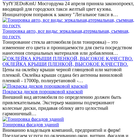
YyfY3EDoKmU Мосгордума 24 апреля приняла законопроект,
вводящий для городских такси желтый цвет кузова.
Инициатором поправок к закону "Легальное такси в…
Тонировка авто, все виды: зеркальная,атермальная, съемная,
по госту.
Тонирование стекла автомобиля (или тонировка) – это
изменение его цвета и проницаемости для света посредством
нанесения специальных материалов или добавления…
ОКЛЕЙКА КРЫШИ ПЛЕНКОЙ, ВЫСОКОЕ КАЧЕСТВО.
Цены на оклейку крыши черной глянцевой или матовой
пленкой. Оклейка крыши седана без антенны виниловой
пленкой - 17000р, полиуретановой -…
Покраска дисков порошковой краской
Внешний вид автомобиля по определению должен быть
привлекательным. Экстерьер машины подчеркивают
колесные диски, придавая облику авто целостный
гармоничный…
Тонировка фасадов зданий
Вниманию владельцев компаний, предприятий и фирм!
Предлагаем услуги по оклеиванию окон, витрин, фасадов и