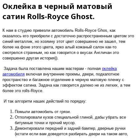
Оклейка в черный матовый
сатин Rolls-Royce Ghost.
К нам в студию привезли автомобиль Rolls-Royce Ghos, как
оказалось его приобрели с достаточно распространенным цветом это
синий металлик, но хозяину этот цвет совершенно не зашел, тем
более на фоне этого цвета, ярко алый кожаный салон как-то
смотрелся странным, но как говорится о вкусах Англичан это
совершенно другая история)).
Задача была поставлена нашим мастерам - полная
оклейка
автомобиля
включая внутренние проемы, двери, подкапотное
пространство и багажное отделение в черную матовую пленку с
эффектом сатина. Задача как говорится далеко не из легких, а тем
более это rolls-Royce.
И так алгоритм наших действий по порядку:
Помыли автомобиль от грязи.
Отполировали кузов специальной глиной, дабы убрать все
битумные точки и прочий мусор.
Демонтировали передний и задний бампер, дверные ручки
(кстати если вам доведется разбирать двери на таком авто,