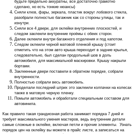
будьте предельно аккуратны, все достаточно грамотно
сделано, но есть тонкие нюансы)
Сняли клюв, фары, зеркала, пластик вокруг лобового стекла,
разобрали полностью багажник как со стороны улицы, так и
изнутри.
Сняли все 4 двери, для оклейки внутренних плоскостей, и
следом заклеили внутренние проёмы с обеих сторон.
Далее оклеили внутри багажного отделения и под капотом.
Следом оклеили черной матовой пленкой крышу (стоит
отметить что на этом авто крыша переходит в задние крылья,
следовательно, был сделан продольный шов в доль
автомобиля, для максимальной маскировки. Крышу накрыли
бортами.
Заклеенные двери поставили в обратном порядке, собрали
внутренности.
Полностью собрали весь автомобиль.
Проделали последний штрих это заклеили колпачки на колесах
также в матовую черную пленку.
Помыли автомобиль и обработали специальным составом для
автовинила.
Как правило такая грандиозная работа занимает порядка 7 дней и
требует максимального умения мастеров, ведь внутренние детали
самые сложные в оклейке, включая петли и прочие элементы. Узнать
порядок цен на оклейку вы можете в прайс листе, а записаться на