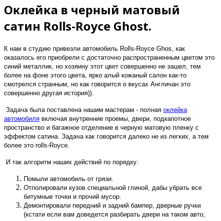
Оклейка в черный матовый
сатин Rolls-Royce Ghost.
К нам в студию привезли автомобиль Rolls-Royce Ghos, как
оказалось его приобрели с достаточно распространенным цветом это
синий металлик, но хозяину этот цвет совершенно не зашел, тем
более на фоне этого цвета, ярко алый кожаный салон как-то
смотрелся странным, но как говорится о вкусах Англичан это
совершенно другая история)).
Задача была поставлена нашим мастерам - полная
оклейка
автомобиля
включая внутренние проемы, двери, подкапотное
пространство и багажное отделение в черную матовую пленку с
эффектом сатина. Задача как говорится далеко не из легких, а тем
более это rolls-Royce.
И так алгоритм наших действий по порядку:
Помыли автомобиль от грязи.
Отполировали кузов специальной глиной, дабы убрать все
битумные точки и прочий мусор.
Демонтировали передний и задний бампер, дверные ручки
(кстати если вам доведется разбирать двери на таком авто,