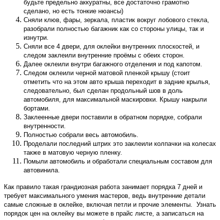
будьте предельно аккуратны, все достаточно грамотно
сделано, но есть тонкие нюансы)
Сняли клюв, фары, зеркала, пластик вокруг лобового стекла,
разобрали полностью багажник как со стороны улицы, так и
изнутри.
Сняли все 4 двери, для оклейки внутренних плоскостей, и
следом заклеили внутренние проёмы с обеих сторон.
Далее оклеили внутри багажного отделения и под капотом.
Следом оклеили черной матовой пленкой крышу (стоит
отметить что на этом авто крыша переходит в задние крылья,
следовательно, был сделан продольный шов в доль
автомобиля, для максимальной маскировки. Крышу накрыли
бортами.
Заклеенные двери поставили в обратном порядке, собрали
внутренности.
Полностью собрали весь автомобиль.
Проделали последний штрих это заклеили колпачки на колесах
также в матовую черную пленку.
Помыли автомобиль и обработали специальным составом для
автовинила.
Как правило такая грандиозная работа занимает порядка 7 дней и
требует максимального умения мастеров, ведь внутренние детали
самые сложные в оклейке, включая петли и прочие элементы. Узнать
порядок цен на оклейку вы можете в прайс листе, а записаться на