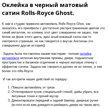
Оклейка в черный матовый
сатин Rolls-Royce Ghost.
К нам в студию привезли автомобиль Rolls-Royce Ghos, как
оказалось его приобрели с достаточно распространенным цветом это
синий металлик, но хозяину этот цвет совершенно не зашел, тем
более на фоне этого цвета, ярко алый кожаный салон как-то
смотрелся странным, но как говорится о вкусах Англичан это
совершенно другая история)).
Задача была поставлена нашим мастерам - полная
оклейка
автомобиля
включая внутренние проемы, двери, подкапотное
пространство и багажное отделение в черную матовую пленку с
эффектом сатина. Задача как говорится далеко не из легких, а тем
более это rolls-Royce.
И так алгоритм наших действий по порядку:
Помыли автомобиль от грязи.
Отполировали кузов специальной глиной, дабы убрать все
битумные точки и прочий мусор.
Демонтировали передний и задний бампер, дверные ручки
(кстати если вам доведется разбирать двери на таком авто,