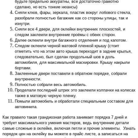
будьте предельно аккуратны, все достаточно грамотно
сделано, но есть тонкие нюансы)
Сняли клюв, фары, зеркала, пластик вокруг лобового стекла,
разобрали полностью багажник как со стороны улицы, так и
изнутри.
Сняли все 4 двери, для оклейки внутренних плоскостей, и
следом заклеили внутренние проёмы с обеих сторон.
Далее оклеили внутри багажного отделения и под капотом.
Следом оклеили черной матовой пленкой крышу (стоит
отметить что на этом авто крыша переходит в задние крылья,
следовательно, был сделан продольный шов в доль
автомобиля, для максимальной маскировки. Крышу накрыли
бортами.
Заклеенные двери поставили в обратном порядке, собрали
внутренности.
Полностью собрали весь автомобиль.
Проделали последний штрих это заклеили колпачки на колесах
также в матовую черную пленку.
Помыли автомобиль и обработали специальным составом для
автовинила.
Как правило такая грандиозная работа занимает порядка 7 дней и
требует максимального умения мастеров, ведь внутренние детали
самые сложные в оклейке, включая петли и прочие элементы. Узнать
порядок цен на оклейку вы можете в прайс листе, а записаться на