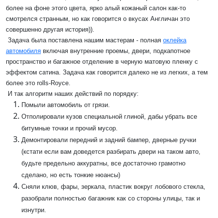
более на фоне этого цвета, ярко алый кожаный салон как-то
смотрелся странным, но как говорится о вкусах Англичан это
совершенно другая история)).
Задача была поставлена нашим мастерам - полная
оклейка
автомобиля
включая внутренние проемы, двери, подкапотное
пространство и багажное отделение в черную матовую пленку с
эффектом сатина. Задача как говорится далеко не из легких, а тем
более это rolls-Royce.
И так алгоритм наших действий по порядку:
Помыли автомобиль от грязи.
Отполировали кузов специальной глиной, дабы убрать все
битумные точки и прочий мусор.
Демонтировали передний и задний бампер, дверные ручки
(кстати если вам доведется разбирать двери на таком авто,
будьте предельно аккуратны, все достаточно грамотно
сделано, но есть тонкие нюансы)
Сняли клюв, фары, зеркала, пластик вокруг лобового стекла,
разобрали полностью багажник как со стороны улицы, так и
изнутри.