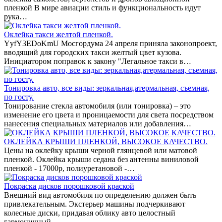
пленкой В мире авиации стиль и функциональность идут
рука…
Оклейка такси желтой пленкой.
YyfY3EDoKmU Мосгордума 24 апреля приняла законопроект,
вводящий для городских такси желтый цвет кузова.
Инициатором поправок к закону "Легальное такси в…
Тонировка авто, все виды: зеркальная,атермальная, съемная,
по госту.
Тонирование стекла автомобиля (или тонировка) – это
изменение его цвета и проницаемости для света посредством
нанесения специальных материалов или добавления…
ОКЛЕЙКА КРЫШИ ПЛЕНКОЙ, ВЫСОКОЕ КАЧЕСТВО.
Цены на оклейку крыши черной глянцевой или матовой
пленкой. Оклейка крыши седана без антенны виниловой
пленкой - 17000р, полиуретановой -…
Покраска дисков порошковой краской
Внешний вид автомобиля по определению должен быть
привлекательным. Экстерьер машины подчеркивают
колесные диски, придавая облику авто целостный
гармоничный…