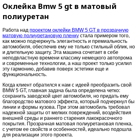
Оклейка Bmw 5 gt в матовый
полиуретан
Работа над
проектом оклейки BMW 5 GT в прозрачную
матовую полиуретановую пленку
стала примером того,
как можно подчеркнуть элегантность и премиальность
автомобиля, обеспечив ему не только стильный облик, но
и длительную защиту. Эта машина сочетает в себе
неподвластную времени классику немецкого автопрома
и современные технологии, а наш проект только усилил
эту гармонию, добавив поверх эстетики еще и
функциональность.
Когда клиент обратился к нам с идеей преобразить свой
BMW 5 GT, главная задача была определена четко:
сохранить заводской цвет автомобиля, но придать ему
благородство матового эффекта, который подчеркнул бы
линии и формы кузова. При этом автомобиль требовал
надежной защиты от мелких повреждений, воздействия
внешней среды и раннего старения лакокрасочного
покрытия. Прозрачная матовая полиуретановая пленка,
с учетом ее свойств и особенностей, идеально подошла
для реализации этого проекта.