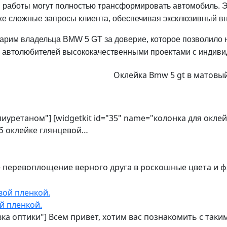
 работы могут полностью трансформировать автомобиль. Э
же сложные запросы клиента, обеспечивая эксклюзивный в
арим владельца BMW 5 GT за доверие, которое позволило
ь автолюбителей высококачественными проектами с индиви
Оклейка Bmw 5 gt в матовы
олиуретаном"] [widgetkit id="35" name="колонка для окл
об оклейке глянцевой…
е перевоплощение верного друга в роскошные цвета и 
й пленкой.
овка оптики"] Всем привет, хотим вас познакомить с та