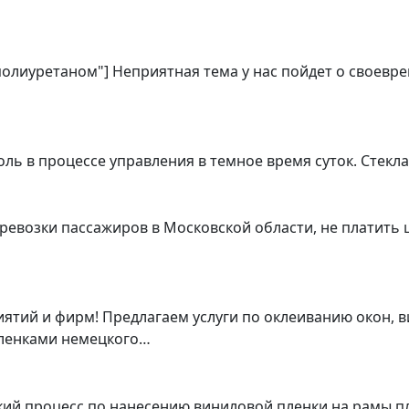
 полиуретаном"] Неприятная тема у нас пойдет о своевр
ь в процессе управления в темное время суток. Стекл
ревозки пассажиров в Московской области, не платить 
тий и фирм! Предлагаем услуги по оклеиванию окон, в
ленками немецкого…
ский процесс по нанесению виниловой пленки на рамы 