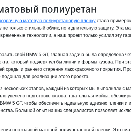
 матовый полиуретан
розрачную матовую полиуретановую пленку
стала примером 
 не только стильный облик, но и длительную защиту. Эта м
временные технологии, а наш проект только усилил эту гар
бразить свой BMW 5 GT, главная задача была определена чет
екта, который подчеркнул бы линии и формы кузова. При э
ей среды и раннего старения лакокрасочного покрытия. Пр
о подошла для реализации этого проекта.
з нескольких этапов, каждый из которых мы выполняли с м
ыло уделено подготовке кузова: тщательная мойка, обезжи
 BMW 5 GT, чтобы обеспечить идеальную адгезию пленки и 
нства. Большой опыт наших специалистов позволяет искл
ения прозрачной матовой полиуретановой пленки. Этот ма