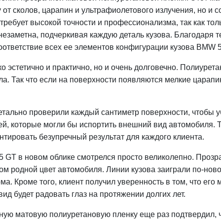
 от сколов, царапин и ультрафиолетового излучения, но и 
 требует высокой точности и профессионализма, так как то
незаметна, подчеркивая каждую деталь кузова. Благодаря 
оответствие всех ее элементов конфигурации кузова BMW 5
ко эстетично и практично, но и очень долговечно. Полиурет
. Так что если на поверхности появляются мелкие царапин
тально проверили каждый сантиметр поверхности, чтобы убе
ей, которые могли бы испортить внешний вид автомобиля. 
антировать безупречный результат для каждого клиента.
5 GT в новом облике смотрелся просто великолепно. Прозр
этом родной цвет автомобиля. Линии кузова заиграли по-нов
а. Кроме того, клиент получил уверенность в том, что ег
ид будет радовать глаз на протяжении долгих лет.
ную матовую полиуретановую пленку еще раз подтвердил, 