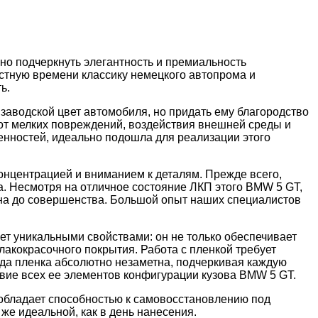
но подчеркнуть элегантность и премиальность
астную времени классику немецкого автопрома и
ь.
 заводской цвет автомобиля, но придать ему благородство
от мелких повреждений, воздействия внешней среды и
бенностей, идеально подошла для реализации этого
онцентрацией и вниманием к деталям. Прежде всего,
. Несмотря на отличное состояние ЛКП этого BMW 5 GT,
ена до совершенства. Большой опыт наших специалистов
т уникальными свойствами: он не только обеспечивает
лакокрасочного покрытия. Работа с пленкой требует
огда пленка абсолютно незаметна, подчеркивая каждую
твие всех ее элементов конфигурации кузова BMW 5 GT.
а обладает способностью к самовосстановлению под
же идеальной, как в день нанесения.