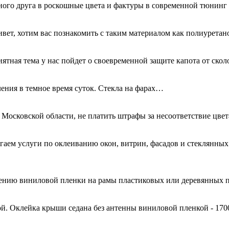
ного друга в роскошные цвета и фактуры в современной тюнинг
ривет, хотим вас познакомить с таким материалом как полиурета
иятная тема у нас пойдет о своевременной защите капота от ск
ения в темное время суток. Стекла на фарах…
 Московской области, не платить штрафы за несоответствие цве
гаем услуги по оклеиванию окон, витрин, фасадов и стеклянн
есению виниловой пленки на рамы пластиковых или деревянных 
й. Оклейка крыши седана без антенны виниловой пленкой - 170