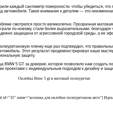
или каждый сантиметр поверхности, чтобы убедиться, что 
д автомобиля. Такое внимание к деталям — это неизменная
блике смотрелся просто великолепно. Прозрачная матовая 
аиграли по-новому, стали более выразительными, благодар
 надежно защищена от агрессивной городской среды, а ее э
полиуретановую пленку еще раз подтвердил, что правиль
втомобиль. Этот результат продемонстрировал наше масте
иональную защиту.
а BMW 5 GT за доверие, которое позволило нам создать п
и проектами с индивидуальным подходом к дизайну и защи
Оклейка Bmw 5 gt в матовый полиуретан
kit id="35" name="колонка для оклейки полиуретаном авто"] Идеа