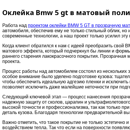
Оклейка Bmw 5 gt в матовый пол
Работа над
проектом оклейки BMW 5 GT в прозрачную ма
автомобиля, обеспечив ему не только стильный облик, но
современные технологии, а наш проект только усилил эту
Когда клиент обратился к нам с идеей преобразить свой B
матового эффекта, который подчеркнул бы линии и формы
раннего старения лакокрасочного покрытия. Прозрачная м
проекта.
Процесс работы над автомобилем состоял из нескольких 
особое внимание было уделено подготовке кузова: тщате
чтобы обеспечить идеальную адгезию пленки и исключит
позволяет исключить даже малейшие неточности при подго
Следующий ключевой этап — процесс нанесения прозрачно
надежную защиту от сколов, царапин и ультрафиолетового
высокой точности и профессионализма, так как только пр
деталь кузова. Благодаря технологии предварительной вы
Важно отметить, что такое покрытие не только эстетично 
воздействием тепла. Так что если на поверхности появляю