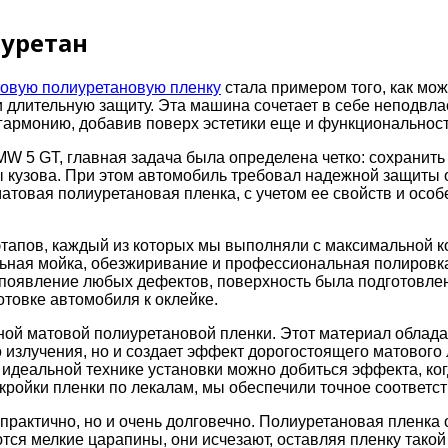
иуретан
товую полиуретановую пленку
стала примером того, как мож
 и длительную защиту. Эта машина сочетает в себе неподвл
 гармонию, добавив поверх эстетики еще и функциональност
MW 5 GT, главная задача была определена четко: сохранить
 кузова. При этом автомобиль требовал надежной защиты 
атовая полиуретановая пленка, с учетом ее свойств и осо
этапов, каждый из которых мы выполняли с максимальной к
льная мойка, обезжиривание и профессиональная полировка
ь появление любых дефектов, поверхность была подготовл
товке автомобиля к оклейке.
й матовой полиуретановой пленки. Этот материал обладае
 излучения, но и создает эффект дорогостоящего матового 
и идеальной технике установки можно добиться эффекта, к
кройки пленки по лекалам, мы обеспечили точное соответс
и практично, но и очень долговечно. Полиуретановая пленк
тся мелкие царапины, они исчезают, оставляя пленку такой 