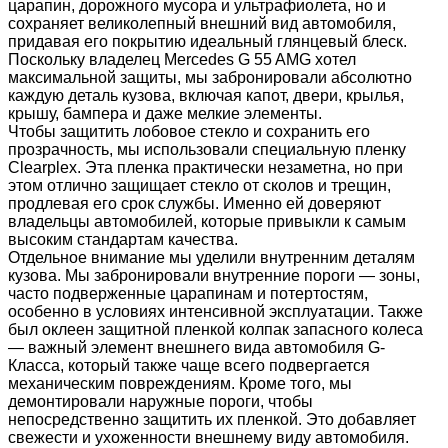
царапин, дорожного мусора и ультрафиолета, но и
сохраняет великолепный внешний вид автомобиля,
придавая его покрытию идеальный глянцевый блеск.
Поскольку владелец Mercedes G 55 AMG хотел
максимальной защиты, мы забронировали абсолютно
каждую деталь кузова, включая капот, двери, крылья,
крышу, бампера и даже мелкие элементы.
Чтобы защитить лобовое стекло и сохранить его
прозрачность, мы использовали специальную пленку
Clearplex. Эта пленка практически незаметна, но при
этом отлично защищает стекло от сколов и трещин,
продлевая его срок службы. Именно ей доверяют
владельцы автомобилей, которые привыкли к самым
высоким стандартам качества.
Отдельное внимание мы уделили внутренним деталям
кузова. Мы забронировали внутренние пороги — зоны,
часто подверженные царапинам и потертостям,
особенно в условиях интенсивной эксплуатации. Также
был оклеен защитной пленкой колпак запасного колеса
— важный элемент внешнего вида автомобиля G-
Класса, который также чаще всего подвергается
механическим повреждениям. Кроме того, мы
демонтировали наружные пороги, чтобы
непосредственно защитить их пленкой. Это добавляет
свежести и ухоженности внешнему виду автомобиля.