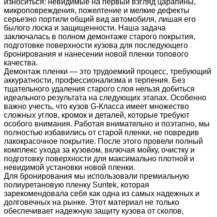
износиться: невидимые на первый взгляд царапины,
микроповреждения, пожелтение и мелкие дефекты
серьезно портили общий вид автомобиля, лишая его
былого лоска и защищенности. Наша задача
заключалась в полном демонтаже старого покрытия,
подготовке поверхности кузова для последующего
бронирования и нанесении новой пленки топового
качества.
Демонтаж пленки — это трудоемкий процесс, требующий
аккуратности, профессионализма и терпения. Без
тщательного удаления старого слоя нельзя добиться
идеального результата на следующих этапах. Особенно
важно учесть, что кузов G-Класса имеет множество
сложных углов, кромок и деталей, которые требуют
особого внимания. Работая внимательно и поэтапно, мы
полностью избавились от старой пленки, не повредив
лакокрасочное покрытие. После этого провели полный
комплекс ухода за кузовом, включая мойку, очистку и
подготовку поверхности для максимально плотной и
невидимой установки новой пленки.
Для бронирования мы использовали премиальную
полиуретановую пленку Suntek, которая
зарекомендовала себя как одна из самых надежных и
долговечных на рынке. Этот материал не только
обеспечивает надежную защиту кузова от сколов,