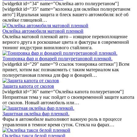
[widgetkit id="34" name="Оклейка авто полиуретаном"]
[widgetkit id="35" name="колонка для оклейки полиуретаном
авто"] Идеальная защита и блеск вашего автомобиля: всё об
оклейке глянцевой…
Оклейка автомобиля матовой пленкой
Оклейка матовой пленкой авто – изящное перевоплощение
верного друга в роскошные цвета и фактуры в современной
тюнинг индустрии винилового стайлинга.
Тонировка фар и фонарей полиуретановой пленкой.
[widgetkit id="29" name="9 ссылок тонировка оптики"] Всем
привет, хотим вас познакомить с таким материалом как
полиуретановая пленка для фар и фонарей…
Защита капота от сколов
[widgetkit id="36" name="Оклейка капота полиуретаном"]
Неприятная тема у нас пойдет о своевременной защите капота
от сколов. Новый автомобиль или…
Защитная оклейка фар пленкой.
Фары в автомобиле выполняют важную роль в процессе
управления в темное время суток. Стекла на фарах…
Оклейка такси белой пленкой