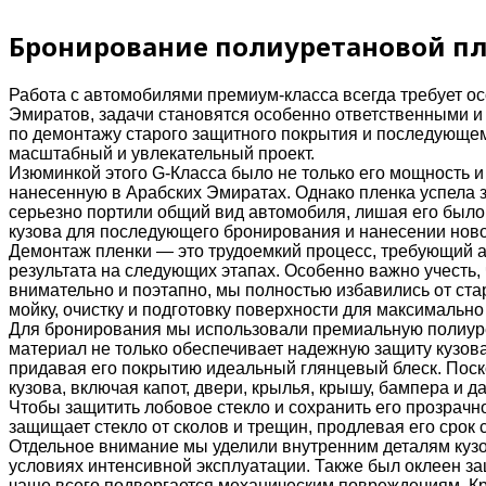
Бронирование полиуретановой пл
Работа с автомобилями премиум-класса всегда требует осо
Эмиратов, задачи становятся особенно ответственными и
по демонтажу старого защитного покрытия и последующ
масштабный и увлекательный проект.
Изюминкой этого G-Класса было не только его мощность 
нанесенную в Арабских Эмиратах. Однако пленка успела 
серьезно портили общий вид автомобиля, лишая его было
кузова для последующего бронирования и нанесении ново
Демонтаж пленки — это трудоемкий процесс, требующий ак
результата на следующих этапах. Особенно важно учесть, 
внимательно и поэтапно, мы полностью избавились от ста
мойку, очистку и подготовку поверхности для максимально
Для бронирования мы использовали премиальную полиурет
материал не только обеспечивает надежную защиту кузова
придавая его покрытию идеальный глянцевый блеск. Пос
кузова, включая капот, двери, крылья, крышу, бампера и 
Чтобы защитить лобовое стекло и сохранить его прозрачно
защищает стекло от сколов и трещин, продлевая его сро
Отдельное внимание мы уделили внутренним деталям кузо
условиях интенсивной эксплуатации. Также был оклеен з
чаще всего подвергается механическим повреждениям. Кр