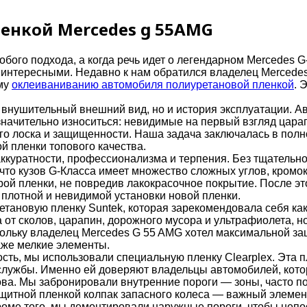
енкой Mercedes g 55AMG
бого подхода, а когда речь идет о легендарном Mercedes G
 интересными. Недавно к нам обратился владелец Mercedes
ему
оклеиваниванию автомобиля полиуретановой пленкой
. 
и внушительный внешний вид, но и история эксплуатации. 
значительно износиться: невидимые на первый взгляд цар
го лоска и защищенности. Наша задача заключалась в полн
й пленки топового качества.
куратности, профессионализма и терпения. Без тщательног
что кузов G-Класса имеет множество сложных углов, кромок
рой пленки, не повредив лакокрасочное покрытие. После эт
 плотной и невидимой установки новой пленки.
ановую пленку Suntek, которая зарекомендовала себя как
 от сколов, царапин, дорожного мусора и ультрафиолета, 
кольку владелец Mercedes G 55 AMG хотел максимальной з
даже мелкие элементы.
сть, мы использовали специальную пленку Clearplex. Эта п
к службы. Именно ей доверяют владельцы автомобилей, кот
ва. Мы забронировали внутренние пороги — зоны, часто п
ащитной пленкой колпак запасного колеса — важный элемен
оме того, мы демонтировали наружные пороги, чтобы непос