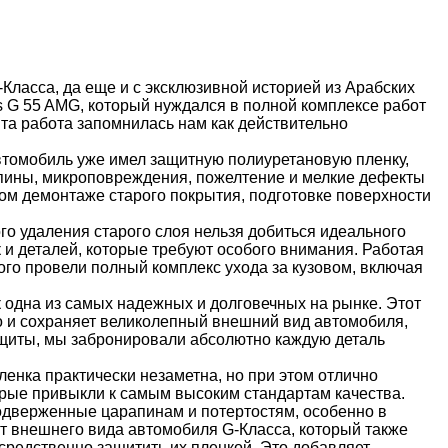
-Класса, да еще и с эксклюзивной историей из Арабских
 G 55 AMG, который нуждался в полной комплексе работ
Эта работа запомнилась нам как действительно
Автомобиль уже имел защитную полиуретановую пленку,
апины, микроповреждения, пожелтение и мелкие дефекты
ом демонтаже старого покрытия, подготовке поверхности
о удаления старого слоя нельзя добиться идеального
 и деталей, которые требуют особого внимания. Работая
ого провели полный комплекс ухода за кузовом, включая
 одна из самых надежных и долговечных на рынке. Этот
но и сохраняет великолепный внешний вид автомобиля,
ащиты, мы забронировали абсолютно каждую деталь
ленка практически незаметна, но при этом отлично
орые привыкли к самым высоким стандартам качества.
одверженные царапинам и потертостям, особенно в
т внешнего вида автомобиля G-Класса, который также
редственно защитить их пленкой. Это добавляет