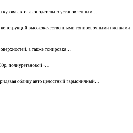
та кузова авто законодательно установленным…
ых конструкций высококачественными тонировочными пленками
поверхностей, а также тонировка…
00р, полиуретановой -…
придавая облику авто целостный гармоничный…