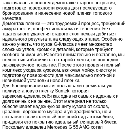
заключалась в полном демонтаже старого покрытия,
подготовке поверхности кузова для последующего
бронирования и нанесении новой пленки топового
качества.
Демонтаж пленки — это трудоемкий процесс, требующий
аккуратности, профессионализма и терпения. Без
тщательного удаления старого слоя нельзя добиться
идеального результата на следующих этапах. Особенно
важно учесть, что кузов G-Класса имеет множество
сложных углов, кромок и деталей, которые требуют
особого внимания. Работая внимательно и поэтапно, мы
полностью избавились от старой пленки, не повредив
лакокрасочное покрытие. После этого провели полный
комплекс ухода за кузовом, включая мойку, очистку и
подготовку поверхности для максимально плотной и
невидимой установки новой пленки.
Для бронирования мы использовали премиальную
полиуретановую пленку Suntek, которая
зарекомендовала себя как одна из самых надежных и
долговечных на рынке. Этот материал не только
обеспечивает надежную защиту кузова от сколов,
царапин, дорожного мусора и ультрафиолета, но и
сохраняет великолепный внешний вид автомобиля,
придавая его покрытию идеальный глянцевый блеск.
Поскольку владелец Mercedes G 55 AMG хотел