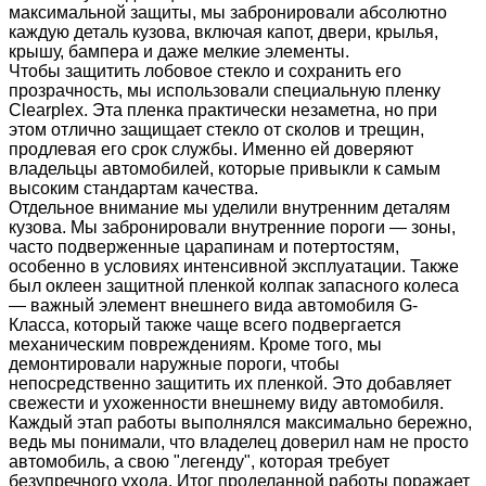
максимальной защиты, мы забронировали абсолютно
каждую деталь кузова, включая капот, двери, крылья,
крышу, бампера и даже мелкие элементы.
Чтобы защитить лобовое стекло и сохранить его
прозрачность, мы использовали специальную пленку
Clearplex. Эта пленка практически незаметна, но при
этом отлично защищает стекло от сколов и трещин,
продлевая его срок службы. Именно ей доверяют
владельцы автомобилей, которые привыкли к самым
высоким стандартам качества.
Отдельное внимание мы уделили внутренним деталям
кузова. Мы забронировали внутренние пороги — зоны,
часто подверженные царапинам и потертостям,
особенно в условиях интенсивной эксплуатации. Также
был оклеен защитной пленкой колпак запасного колеса
— важный элемент внешнего вида автомобиля G-
Класса, который также чаще всего подвергается
механическим повреждениям. Кроме того, мы
демонтировали наружные пороги, чтобы
непосредственно защитить их пленкой. Это добавляет
свежести и ухоженности внешнему виду автомобиля.
Каждый этап работы выполнялся максимально бережно,
ведь мы понимали, что владелец доверил нам не просто
автомобиль, а свою "легенду", которая требует
безупречного ухода. Итог проделанной работы поражает