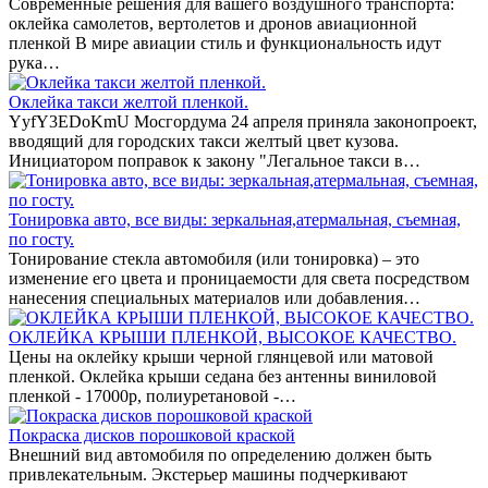
Современные решения для вашего воздушного транспорта:
оклейка самолетов, вертолетов и дронов авиационной
пленкой В мире авиации стиль и функциональность идут
рука…
Оклейка такси желтой пленкой.
YyfY3EDoKmU Мосгордума 24 апреля приняла законопроект,
вводящий для городских такси желтый цвет кузова.
Инициатором поправок к закону "Легальное такси в…
Тонировка авто, все виды: зеркальная,атермальная, съемная,
по госту.
Тонирование стекла автомобиля (или тонировка) – это
изменение его цвета и проницаемости для света посредством
нанесения специальных материалов или добавления…
ОКЛЕЙКА КРЫШИ ПЛЕНКОЙ, ВЫСОКОЕ КАЧЕСТВО.
Цены на оклейку крыши черной глянцевой или матовой
пленкой. Оклейка крыши седана без антенны виниловой
пленкой - 17000р, полиуретановой -…
Покраска дисков порошковой краской
Внешний вид автомобиля по определению должен быть
привлекательным. Экстерьер машины подчеркивают