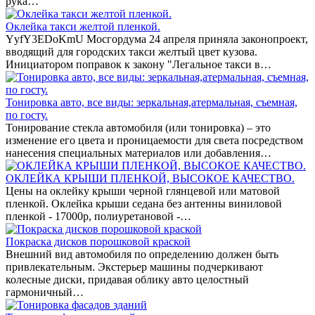
рука…
Оклейка такси желтой пленкой.
YyfY3EDoKmU Мосгордума 24 апреля приняла законопроект,
вводящий для городских такси желтый цвет кузова.
Инициатором поправок к закону "Легальное такси в…
Тонировка авто, все виды: зеркальная,атермальная, съемная,
по госту.
Тонирование стекла автомобиля (или тонировка) – это
изменение его цвета и проницаемости для света посредством
нанесения специальных материалов или добавления…
ОКЛЕЙКА КРЫШИ ПЛЕНКОЙ, ВЫСОКОЕ КАЧЕСТВО.
Цены на оклейку крыши черной глянцевой или матовой
пленкой. Оклейка крыши седана без антенны виниловой
пленкой - 17000р, полиуретановой -…
Покраска дисков порошковой краской
Внешний вид автомобиля по определению должен быть
привлекательным. Экстерьер машины подчеркивают
колесные диски, придавая облику авто целостный
гармоничный…