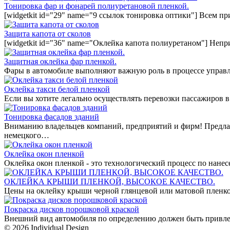
Тонировка фар и фонарей полиуретановой пленкой.
[widgetkit id="29" name="9 ссылок тонировка оптики"] Всем п
Защита капота от сколов
[widgetkit id="36" name="Оклейка капота полиуретаном"] Непр
Защитная оклейка фар пленкой.
Фары в автомобиле выполняют важную роль в процессе управл
Оклейка такси белой пленкой
Если вы хотите легально осуществлять перевозки пассажиров в
Тонировка фасадов зданий
Вниманию владельцев компаний, предприятий и фирм! Предла
немецкого…
Оклейка окон пленкой
Оклейка окон пленкой - это технологический процесс по нан
ОКЛЕЙКА КРЫШИ ПЛЕНКОЙ, ВЫСОКОЕ КАЧЕСТВО.
Цены на оклейку крыши черной глянцевой или матовой пленко
Покраска дисков порошковой краской
Внешний вид автомобиля по определению должен быть привле
© 2026 Individual Design