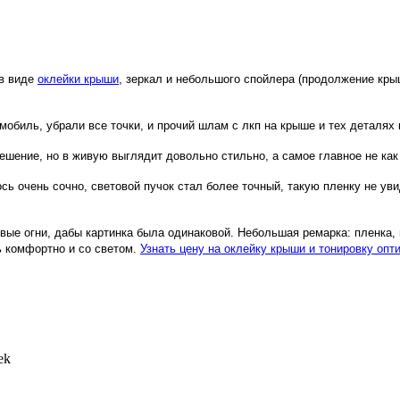
 в виде
оклейки крыши
, зеркал и небольшого спойлера (продолжение крыш
обиль, убрали все точки, и прочий шлам с лкп на крыше и тех деталях 
шение, но в живую выглядит довольно стильно, а самое главное не как 
ось очень сочно, световой пучок стал более точный, такую пленку не ув
вые огни, дабы картинка была одинаковой. Небольшая ремарка: пленка,
ь комфортно и со светом.
Узнать цену на оклейку крыши и тонировку опти