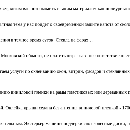
ривет, хотим вас познакомить с таким материалом как полиурета
иятная тема у нас пойдет о своевременной защите капота от ск
ения в темное время суток. Стекла на фарах…
 Московской области, не платить штрафы за несоответствие цве
гаем услуги по оклеиванию окон, витрин, фасадов и стеклянн
есению виниловой пленки на рамы пластиковых или деревянных 
й. Оклейка крыши седана без антенны виниловой пленкой - 170
кательным. Экстерьер машины подчеркивают колесные диски, 