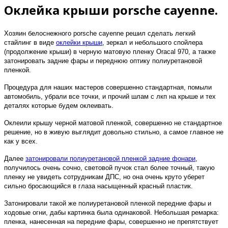
Оклейка крыши porsche cayenne.
Хозяин белоснежного porsche cayenne решил сделать легкий
стайлинг в виде
оклейки крыши
, зеркал и небольшого спойлера
(продолжение крыши) в черную матовую пленку Oracal 970, а также
затонировать задние фары и переднюю оптику полиуретановой
пленкой.
Процедура для наших мастеров совершенно стандартная, помыли
автомобиль, убрали все точки, и прочий шлам с лкп на крыше и тех
деталях которые будем оклеивать.
Оклеили крышу черной матовой пленкой, совершенно не стандартное
решение, но в живую выглядит довольно стильно, а самое главное не
как у всех.
Далее
затонировали полиуретановой пленкой задние фонари
,
получилось очень сочно, световой пучок стал более точный, такую
пленку не увидеть сотрудникам ДПС, но она очень круто уберет
сильно бросающийся в глаза насыщенный красный пластик.
Затонировали такой же полиуретановой пленкой передние фары и
ходовые огни, дабы картинка была одинаковой. Небольшая ремарка:
пленка, нанесенная на передние фары, совершенно не препятствует