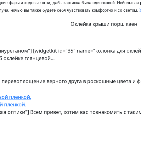
дние фары и ходовые огни, дабы картинка была одинаковой. Небольшая 
луча, ночью вы также будете себя чувствовать комфортно и со светом.
Оклейка крыши порш каен
олиуретаном"] [widgetkit id="35" name="колонка для окл
об оклейке глянцевой…
е перевоплощение верного друга в роскошные цвета и 
й пленкой.
овка оптики"] Всем привет, хотим вас познакомить с та