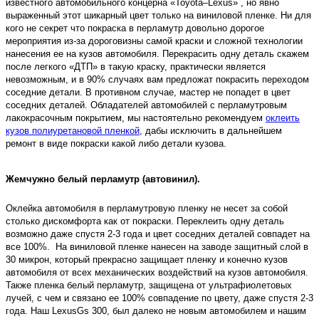
известного автомобильного концерна «Toyota–Lexus» , но явно
выраженный этот шикарный цвет только на виниловой пленке. Ни для
кого не секрет что покраска в перламутр довольно дорогое
мероприятия из-за дороговизны самой краски и сложной технологии
нанесения ее на кузов автомобиля. Перекрасить одну деталь скажем
после легкого «ДТП» в такую краску, практически является
невозможным, и в 90% случаях вам предложат покрасить переходом
соседние детали. В противном случае, мастер не попадет в цвет
соседних деталей. Обладателей автомобилей с перламутровым
лакокрасочным покрытием, мы настоятельно рекомендуем
оклеить
кузов полиуретановой пленкой
, дабы исключить в дальнейшем
ремонт в виде покраски какой либо детали кузова.
Жемчужно белый перламутр (автовинил).
Оклейка автомобиля в перламутровую пленку не несет за собой
столько дискомфорта как от покраски. Переклеить одну деталь
возможно даже спустя 2-3 года и цвет соседних деталей совпадет на
все 100%. На виниловой пленке нанесен на заводе защитный слой в
30 микрон, который прекрасно защищает пленку и конечно кузов
автомобиля от всех механических воздействий на кузов автомобиля.
Также пленка белый перламутр, защищена от ультрафиолетовых
лучей, с чем и связано ее 100% совпадение по цвету, даже спустя 2-3
года. Наш LexusGs 300, был далеко не новым автомобилем и нашим