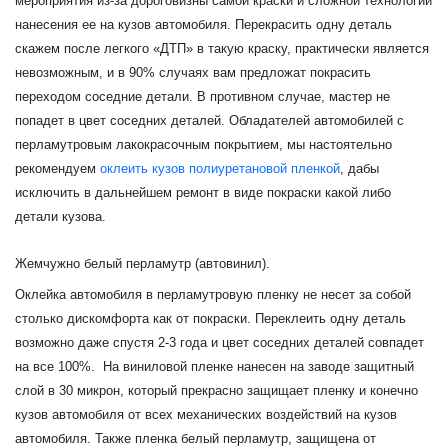
мероприятия из-за дороговизны самой краски и сложной технологии
нанесения ее на кузов автомобиля. Перекрасить одну деталь
скажем после легкого «ДТП» в такую краску, практически является
невозможным, и в 90% случаях вам предложат покрасить
переходом соседние детали. В противном случае, мастер не
попадет в цвет соседних деталей. Обладателей автомобилей с
перламутровым лакокрасочным покрытием, мы настоятельно
рекомендуем
оклеить кузов полиуретановой пленкой
, дабы
исключить в дальнейшем ремонт в виде покраски какой либо
детали кузова.
Жемчужно белый перламутр (автовинил).
Оклейка автомобиля в перламутровую пленку не несет за собой
столько дискомфорта как от покраски. Переклеить одну деталь
возможно даже спустя 2-3 года и цвет соседних деталей совпадет
на все 100%. На виниловой пленке нанесен на заводе защитный
слой в 30 микрон, который прекрасно защищает пленку и конечно
кузов автомобиля от всех механических воздействий на кузов
автомобиля. Также пленка белый перламутр, защищена от