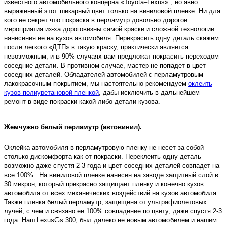
известного автомобильного концерна «Toyota–Lexus» , но явно
выраженный этот шикарный цвет только на виниловой пленке. Ни для
кого не секрет что покраска в перламутр довольно дорогое
мероприятия из-за дороговизны самой краски и сложной технологии
нанесения ее на кузов автомобиля. Перекрасить одну деталь скажем
после легкого «ДТП» в такую краску, практически является
невозможным, и в 90% случаях вам предложат покрасить переходом
соседние детали. В противном случае, мастер не попадет в цвет
соседних деталей. Обладателей автомобилей с перламутровым
лакокрасочным покрытием, мы настоятельно рекомендуем
оклеить
кузов полиуретановой пленкой
, дабы исключить в дальнейшем
ремонт в виде покраски какой либо детали кузова.
Жемчужно белый перламутр (автовинил).
Оклейка автомобиля в перламутровую пленку не несет за собой
столько дискомфорта как от покраски. Переклеить одну деталь
возможно даже спустя 2-3 года и цвет соседних деталей совпадет на
все 100%. На виниловой пленке нанесен на заводе защитный слой в
30 микрон, который прекрасно защищает пленку и конечно кузов
автомобиля от всех механических воздействий на кузов автомобиля.
Также пленка белый перламутр, защищена от ультрафиолетовых
лучей, с чем и связано ее 100% совпадение по цвету, даже спустя 2-3
года. Наш LexusGs 300, был далеко не новым автомобилем и нашим