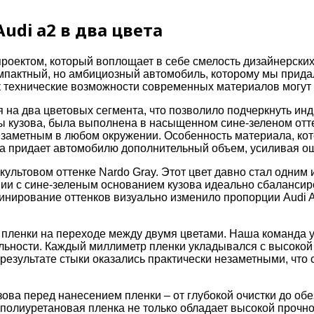
di a2 в два цвета
проектом, который воплощает в себе смелость дизайнерск
компактный, но амбициозный автомобиль, которому мы прид
как технические возможности современных материалов могут
 на два цветовых сегмента, что позволило подчеркнуть ин
ы кузова, была выполнена в насыщенном сине-зеленом отте
 заметным в любом окружении. Особенность материала, кот
нка придает автомобилю дополнительный объем, усиливая о
 культовом оттенке Nardo Gray. Этот цвет давно стал одни
тании с сине-зеленым основанием кузова идеально сбаланс
бинирование оттенков визуально изменило пропорции Audi A
 пленки на переходе между двумя цветами. Наша команда у
ельности. Каждый миллиметр пленки укладывался с высокой
результате стыки оказались практически незаметными, что
ова перед нанесением пленки – от глубокой очистки до обе
 полиуретановая пленка не только обладает высокой прочно