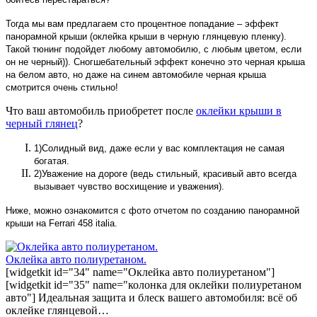
Тогда мы вам предлагаем сто процентное попадание – эффект
панорамной крыши (оклейка крыши в черную глянцевую пленку).
Такой тюнинг подойдет любому автомобилю, с любым цветом, если
он не черный)). Сногшебательный эффект конечно это черная крыша
на белом авто, но даже на синем автомобиле черная крыша
смотрится очень стильно!
Что ваш автомобиль приобретет после
оклейки крыши в
черный глянец
?
1)Солидный вид, даже если у вас комплектация не самая
богатая.
2)Уважение на дороге (ведь стильный, красивый авто всегда
вызывает чувство восхищение и уважения).
Ниже, можно ознакомится с фото отчетом по созданию панорамной
крыши на Ferrari 458 italia.
Оклейка авто полиуретаном.
[widgetkit id="34" name="Оклейка авто полиуретаном"]
[widgetkit id="35" name="колонка для оклейки полиуретаном
авто"] Идеальная защита и блеск вашего автомобиля: всё об
оклейке глянцевой…