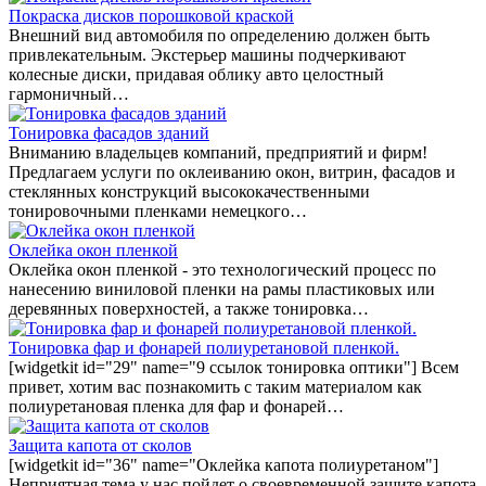
Покраска дисков порошковой краской
Внешний вид автомобиля по определению должен быть
привлекательным. Экстерьер машины подчеркивают
колесные диски, придавая облику авто целостный
гармоничный…
Тонировка фасадов зданий
Вниманию владельцев компаний, предприятий и фирм!
Предлагаем услуги по оклеиванию окон, витрин, фасадов и
стеклянных конструкций высококачественными
тонировочными пленками немецкого…
Оклейка окон пленкой
Оклейка окон пленкой - это технологический процесс по
нанесению виниловой пленки на рамы пластиковых или
деревянных поверхностей, а также тонировка…
Тонировка фар и фонарей полиуретановой пленкой.
[widgetkit id="29" name="9 ссылок тонировка оптики"] Всем
привет, хотим вас познакомить с таким материалом как
полиуретановая пленка для фар и фонарей…
Защита капота от сколов
[widgetkit id="36" name="Оклейка капота полиуретаном"]
Неприятная тема у нас пойдет о своевременной защите капота