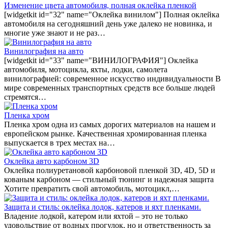
Изменение цвета автомобиля, полная оклейка пленкой
[widgetkit id="32" name="Оклейка винилом"] Полная оклейка
автомобиля на сегодняшний день уже далеко не новинка, и
многие уже знают и не раз…
Винилография на авто
[widgetkit id="33" name="ВИНИЛОГРАФИЯ"] Оклейка
автомобиля, мотоцикла, яхты, лодки, самолета
винилографией: современное искусство индивидуальности В
мире современных транспортных средств все больше людей
стремятся…
Пленка хром
Пленка хром одна из самых дорогих материалов на нашем и
европейском рынке. Качественная хромированная пленка
выпускается в трех местах на…
Оклейка авто карбоном 3D
Оклейка полиуретановой карбоновой пленкой 3D, 4D, 5D и
кованым карбоном — стильный тюнинг и надежная защита
Хотите превратить свой автомобиль, мотоцикл,…
Защита и стиль: оклейка лодок, катеров и яхт пленками.
Владение лодкой, катером или яхтой – это не только
удовольствие от водных прогулок, но и ответственность за