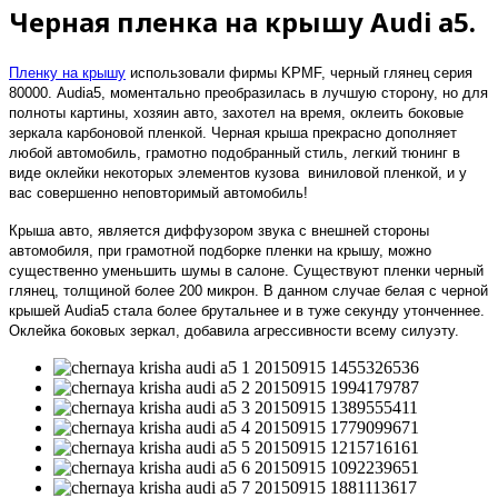
Черная пленка на крышу Audi a5.
Пленку на крышу
использовали фирмы
KPMF
, черный глянец серия
80000.
Audi
a
5, моментально преобразилась в лучшую сторону, но для
полноты картины, хозяин авто, захотел на время, оклеить боковые
зеркала карбоновой пленкой. Черная крыша прекрасно дополняет
любой автомобиль, грамотно подобранный стиль, легкий тюнинг в
виде оклейки некоторых элементов кузова виниловой пленкой, и у
вас совершенно неповторимый автомобиль!
Крыша авто, является диффузором звука с внешней стороны
автомобиля, при грамотной подборке пленки на крышу, можно
существенно уменьшить шумы в салоне. Существуют пленки черный
глянец, толщиной более 200 микрон. В данном случае белая с черной
крышей
Audi
a
5 стала более брутальнее и в туже секунду утонченнее.
Оклейка боковых зеркал, добавила агрессивности всему силуэту.