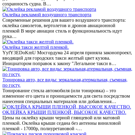
сохранность судна. В…
Оклейка рекламой воздушного транспорта
Современные решения для вашего воздушного транспорта:
оклейка самолетов, вертолетов и дронов авиационной
пленкой В мире авиации стиль и функциональность идут
рука…
Оклейка такси желтой пленкой.
YyfY3EDoKmU Мосгордума 24 апреля приняла законопроект,
вводящий для городских такси желтый цвет кузова.
Инициатором поправок к закону "Легальное такси в…
Тонировка авто, все виды: зеркальная,атермальная, съемная,
по госту.
Тонирование стекла автомобиля (или тонировка) – это
изменение его цвета и проницаемости для света посредством
нанесения специальных материалов или добавления…
ОКЛЕЙКА КРЫШИ ПЛЕНКОЙ, ВЫСОКОЕ КАЧЕСТВО.
Цены на оклейку крыши черной глянцевой или матовой
пленкой. Оклейка крыши седана без антенны виниловой
пленкой - 17000р, полиуретановой -…