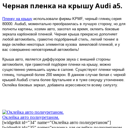
Черная пленка на крышу Audi a5.
Пленку на крышу
использовали фирмы
KPMF
, черный глянец серия
80000.
Audi
a
5, моментально преобразилась в лучшую сторону, но для
полноты картины, хозяин авто, захотел на время, оклеить боковые
зеркала карбоновой пленкой. Черная крыша прекрасно дополняет
любой автомобиль, грамотно подобранный стиль, легкий тюнинг в
виде оклейки некоторых элементов кузова виниловой пленкой, и у
вас совершенно неповторимый автомобиль!
Крыша авто, является диффузором звука с внешней стороны
автомобиля, при грамотной подборке пленки на крышу, можно
существенно уменьшить шумы в салоне. Существуют пленки черный
глянец, толщиной более 200 микрон. В данном случае белая с черной
крышей
Audi
a
5 стала более брутальнее и в туже секунду утонченнее.
Оклейка боковых зеркал, добавила агрессивности всему силуэту.
Оклейка авто полиуретаном.
[widgetkit id="34" name="Оклейка авто полиуретаном"]
[widgetkit id="35" name="колонка для оклейки полиуретаном