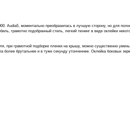
000.
Audi
a
5, моментально преобразилась в лучшую сторону, но для полно
иль, грамотно подобранный стиль, легкий тюнинг в виде оклейки некот
ля, при грамотной подборке пленки на крышу, можно существенно умен
ла более брутальнее и в туже секунду утонченнее. Оклейка боковых зер