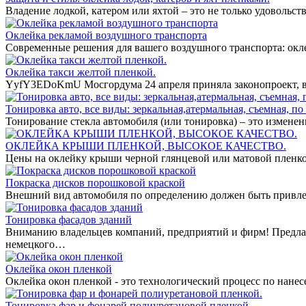
Владение лодкой, катером или яхтой – это не только удовольст
Оклейка рекламой воздушного транспорта
Современные решения для вашего воздушного транспорта: окл
Оклейка такси желтой пленкой.
YyfY3EDoKmU Мосгордума 24 апреля приняла законопроект, вв
Тонировка авто, все виды: зеркальная,атермальная, съемная, по 
Тонирование стекла автомобиля (или тонировка) – это измене
ОКЛЕЙКА КРЫШИ ПЛЕНКОЙ, ВЫСОКОЕ КАЧЕСТВО.
Цены на оклейку крыши черной глянцевой или матовой пленко
Покраска дисков порошковой краской
Внешний вид автомобиля по определению должен быть привле
Тонировка фасадов зданий
Вниманию владельцев компаний, предприятий и фирм! Предла
немецкого…
Оклейка окон пленкой
Оклейка окон пленкой - это технологический процесс по нан
Тонировка фар и фонарей полиуретановой пленкой.