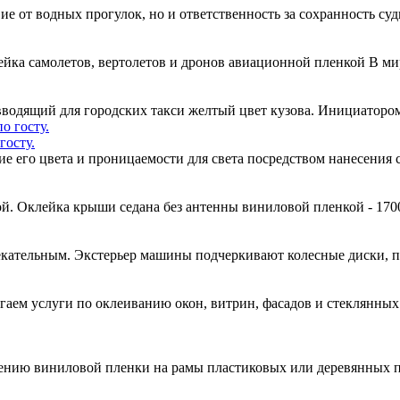
вие от водных прогулок, но и ответственность за сохранность су
ейка самолетов, вертолетов и дронов авиационной пленкой В м
одящий для городских такси желтый цвет кузова. Инициатором
госту.
ние его цвета и проницаемости для света посредством нанесени
й. Оклейка крыши седана без антенны виниловой пленкой - 170
кательным. Экстерьер машины подчеркивают колесные диски, 
гаем услуги по оклеиванию окон, витрин, фасадов и стеклянн
есению виниловой пленки на рамы пластиковых или деревянных 