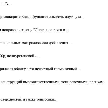
дна. В…
ире авиации стиль и функциональность идут рука…
 поправок к закону "Легальное такси в…
я специальных материалов или добавления…
00р, полиуретановой -…
придавая облику авто целостный гармоничный…
ых конструкций высококачественными тонировочными пленками
поверхностей, а также тонировка…