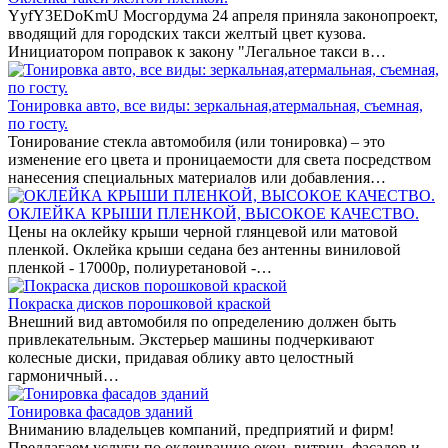
YyfY3EDoKmU Мосгордума 24 апреля приняла законопроект,
вводящий для городских такси желтый цвет кузова.
Инициатором поправок к закону "Легальное такси в…
Тонировка авто, все виды: зеркальная,атермальная, съемная,
по госту.
Тонирование стекла автомобиля (или тонировка) – это
изменение его цвета и проницаемости для света посредством
нанесения специальных материалов или добавления…
ОКЛЕЙКА КРЫШИ ПЛЕНКОЙ, ВЫСОКОЕ КАЧЕСТВО.
Цены на оклейку крыши черной глянцевой или матовой
пленкой. Оклейка крыши седана без антенны виниловой
пленкой - 17000р, полиуретановой -…
Покраска дисков порошковой краской
Внешний вид автомобиля по определению должен быть
привлекательным. Экстерьер машины подчеркивают
колесные диски, придавая облику авто целостный
гармоничный…
Тонировка фасадов зданий
Вниманию владельцев компаний, предприятий и фирм!
Предлагаем услуги по оклеиванию окон, витрин, фасадов и