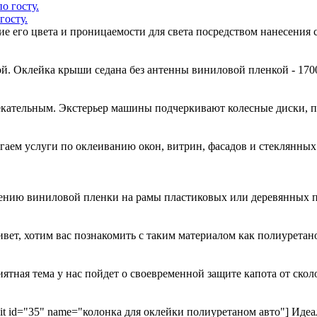
госту.
ние его цвета и проницаемости для света посредством нанесени
й. Оклейка крыши седана без антенны виниловой пленкой - 170
кательным. Экстерьер машины подчеркивают колесные диски, 
гаем услуги по оклеиванию окон, витрин, фасадов и стеклянн
есению виниловой пленки на рамы пластиковых или деревянных 
ривет, хотим вас познакомить с таким материалом как полиурета
иятная тема у нас пойдет о своевременной защите капота от ск
kit id="35" name="колонка для оклейки полиуретаном авто"] Идеа