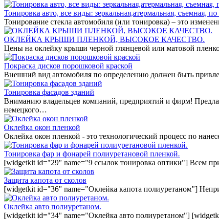
Тонировка авто, все виды: зеркальная,атермальная, съемная, по 
Тонирование стекла автомобиля (или тонировка) – это измене
ОКЛЕЙКА КРЫШИ ПЛЕНКОЙ, ВЫСОКОЕ КАЧЕСТВО.
Цены на оклейку крыши черной глянцевой или матовой пленко
Покраска дисков порошковой краской
Внешний вид автомобиля по определению должен быть привле
Тонировка фасадов зданий
Вниманию владельцев компаний, предприятий и фирм! Предла
немецкого…
Оклейка окон пленкой
Оклейка окон пленкой - это технологический процесс по нан
Тонировка фар и фонарей полиуретановой пленкой.
[widgetkit id="29" name="9 ссылок тонировка оптики"] Всем п
Защита капота от сколов
[widgetkit id="36" name="Оклейка капота полиуретаном"] Непр
Оклейка авто полиуретаном.
[widgetkit id="34" name="Оклейка авто полиуретаном"] [widget