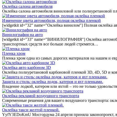
Оклейка салона автомобиля
Оклейка салона автомобиля виниловой или полиуретановой пл
Изменение цвета автомобиля, полная оклейка пленкой
[widgetkit id="32" name="Оклейка винилом"] Полная оклейка а
Винилография на авто
[widgetkit id="33" name="ВИНИЛОГРАФИЯ"] Оклейка автомобил
транспортных средств все больше людей стремятся…
Пленка хром
Пленка хром одна из самых дорогих материалов на нашем и ев
Оклейка авто карбоном 3D
Оклейка полиуретановой карбоновой пленкой 3D, 4D, 5D и ко
Защита и стиль: оклейка лодок, катеров и яхт пленками.
Владение лодкой, катером или яхтой – это не только удовольст
Оклейка рекламой воздушного транспорта
Современные решения для вашего воздушного транспорта: окл
Оклейка такси желтой пленкой.
YyfY3EDoKmU Мосгордума 24 апреля приняла законопроект, вв