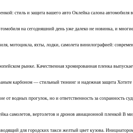
енкой: стиль и защита вашего авто Оклейка салона автомобиля
втомобиля на сегодняшний день уже далеко не новинка, и многи
я, мотоцикла, яхты, лодки, самолета винилографией: совреме
ропейском рынке. Качественная хромированная пленка выпускае
ваным карбоном — стильный тюнинг и надежная защита Хотите 
вие от водных прогулок, но и ответственность за сохранность су
ейка самолетов, вертолетов и дронов авиационной пленкой В м
одящий для городских такси желтый цвет кузова. Инициатором