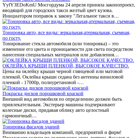
YyfY3EDoKmU Мосгордума 24 апреля приняла законопроект,
вводящий для городских такси желтый цвет кузова.
Инициатором поправок к закону "Легальное такси в…
Тонировка авто, все виды: зеркальная,атермальная, съемная,
по госту.
Тонирование стекла автомобиля (или тонировка) – это
изменение его цвета и проницаемости для света посредством
нанесения специальных материалов или добавления…
ОКЛЕЙКА КРЫШИ ПЛЕНКОЙ, ВЫСОКОЕ КАЧЕСТВО.
Цены на оклейку крыши черной глянцевой или матовой
пленкой. Оклейка крыши седана без антенны виниловой
пленкой - 17000р, полиуретановой -…
Покраска дисков порошковой краской
Внешний вид автомобиля по определению должен быть
привлекательным. Экстерьер машины подчеркивают
колесные диски, придавая облику авто целостный
гармоничный…
Тонировка фасадов зданий
Вниманию владельцев компаний, предприятий и фирм!
Предлагаем услуги по оклеиванию окон, витрин, фасадов и