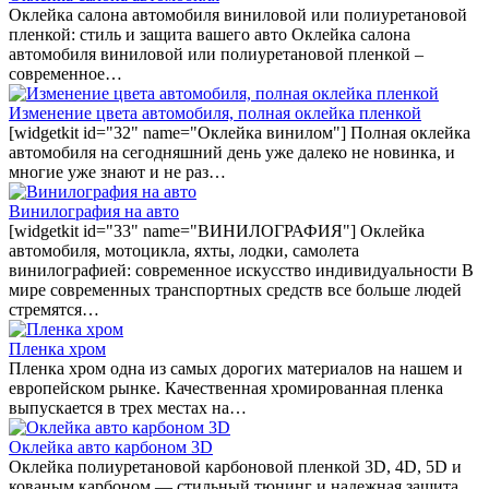
Оклейка салона автомобиля виниловой или полиуретановой
пленкой: стиль и защита вашего авто Оклейка салона
автомобиля виниловой или полиуретановой пленкой –
современное…
Изменение цвета автомобиля, полная оклейка пленкой
[widgetkit id="32" name="Оклейка винилом"] Полная оклейка
автомобиля на сегодняшний день уже далеко не новинка, и
многие уже знают и не раз…
Винилография на авто
[widgetkit id="33" name="ВИНИЛОГРАФИЯ"] Оклейка
автомобиля, мотоцикла, яхты, лодки, самолета
винилографией: современное искусство индивидуальности В
мире современных транспортных средств все больше людей
стремятся…
Пленка хром
Пленка хром одна из самых дорогих материалов на нашем и
европейском рынке. Качественная хромированная пленка
выпускается в трех местах на…
Оклейка авто карбоном 3D
Оклейка полиуретановой карбоновой пленкой 3D, 4D, 5D и
кованым карбоном — стильный тюнинг и надежная защита