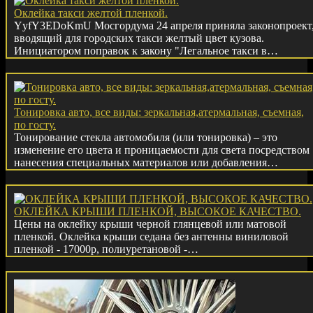
Оклейка такси желтой пленкой.
YyfY3EDoKmU Мосгордума 24 апреля приняла законопроект
вводящий для городских такси желтый цвет кузова.
Инициатором поправок к закону "Легальное такси в…
Тонировка авто, все виды: зеркальная,атермальная, съемная,
по госту.
Тонирование стекла автомобиля (или тонировка) – это
изменение его цвета и проницаемости для света посредством
нанесения специальных материалов или добавления…
ОКЛЕЙКА КРЫШИ ПЛЕНКОЙ, ВЫСОКОЕ КАЧЕСТВО.
Цены на оклейку крыши черной глянцевой или матовой
пленкой. Оклейка крыши седана без антенны виниловой
пленкой - 17000р, полиуретановой -…