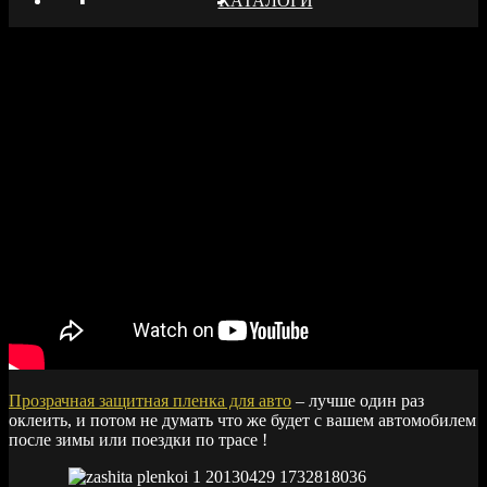
КАТАЛОГИ
Прозрачная защитная пленка для авто
– лучше один раз
оклеить, и потом не думать что же будет с вашем автомобилем
после зимы или поездки по трасе !