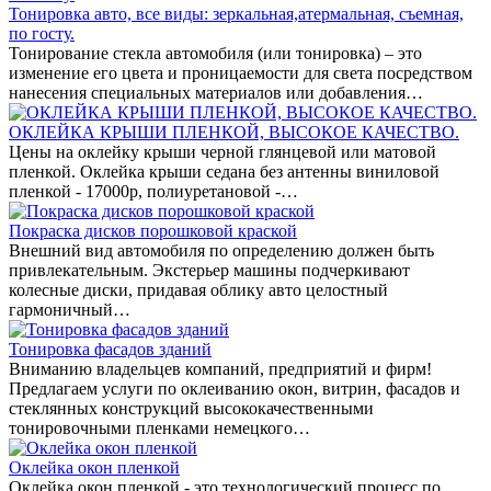
Тонировка авто, все виды: зеркальная,атермальная, съемная,
по госту.
Тонирование стекла автомобиля (или тонировка) – это
изменение его цвета и проницаемости для света посредством
нанесения специальных материалов или добавления…
ОКЛЕЙКА КРЫШИ ПЛЕНКОЙ, ВЫСОКОЕ КАЧЕСТВО.
Цены на оклейку крыши черной глянцевой или матовой
пленкой. Оклейка крыши седана без антенны виниловой
пленкой - 17000р, полиуретановой -…
Покраска дисков порошковой краской
Внешний вид автомобиля по определению должен быть
привлекательным. Экстерьер машины подчеркивают
колесные диски, придавая облику авто целостный
гармоничный…
Тонировка фасадов зданий
Вниманию владельцев компаний, предприятий и фирм!
Предлагаем услуги по оклеиванию окон, витрин, фасадов и
стеклянных конструкций высококачественными
тонировочными пленками немецкого…
Оклейка окон пленкой
Оклейка окон пленкой - это технологический процесс по