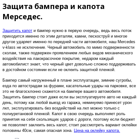
Защита бампера и капота
Мерседес.
Защитить капот
и бампер нужно в первую очередь, ведь весь поток
приходится именно по этим деталям, камни, пескоструй и многое
другое ударяет именно по передней части автомобиля, наш Mercedes
v-klass не исключение. Черный автомобиль по мимо подверженности
сколам, также подвержен проявлением любых видов механического
воздействия на лакокрасочное покрытие, недаром каждый
автомобилист знает, что черный цвет довольно сложно поддерживать
в достойном состоянии если не оклеить защитной пленкой.
Бампер самый нагруженный в плане эксплуатации, зимние сугробы,
езда по автострадам за фурами, касательные удары на парковке, все
это не благосклонно скажется на бампере вашего автомобиля.
Защитить бампер стоит даже если вы эксплуатируете авто не каждый
день, потому как любой выезд из гаража, неминуемо принесет урон
лкп, эксплуатировать без воздействий на лкп можно только с
полиуретановой пленкой. Капот в свою очередь выполняет роль
принятия на себя скользящих ударов с дороги, поэтому если бюджет
не позволяет заклеить весь капот, стоит рассмотреть вариант оклейки
половины 40см, самая опасная зона.
Цена на оклейку капота.