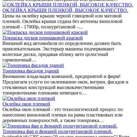
ОКЛЕЙКА КРЫШИ ПЛЕНКОЙ, ВЫСОКОЕ КАЧЕСТВО.
Цены на оклейку крыши черной глянцевой или матовой
пленкой. Оклейка крыши седана без антенны виниловой
пленкой - 17000р, полиуретановой -…
Покраска дисков порошковой краской
Внешний вид автомобиля по определению должен быть
привлекательным. Экстерьер машины подчеркивают
колесные диски, придавая облику авто целостный
гармоничный…
Тонировка фасадов зданий
Вниманию владельцев компаний, предприятий и фирм!
Предлагаем услуги по оклеиванию окон, витрин, фасадов и
стеклянных конструкций высококачественными
тонировочными пленками немецкого…
Оклейка окон пленкой
Оклейка окон пленкой - это технологический процесс по
нанесению виниловой пленки на рамы пластиковых или
деревянных поверхностей, а также тонировка…
Тонировка фар и фонарей полиуретановой пленкой.
[widgetkit id="29" name="9 ссылок тонировка оптики"] Всем