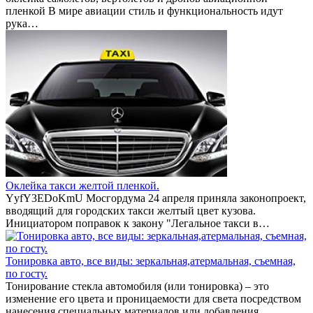
пленкой В мире авиации стиль и функциональность идут
рука…
Оклейка такси желтой пленкой.
YyfY3EDoKmU Мосгордума 24 апреля приняла законопроект,
вводящий для городских такси желтый цвет кузова.
Инициатором поправок к закону "Легальное такси в…
Тонировка авто, все виды: зеркальная,атермальная, съемная,
по госту.
Тонирование стекла автомобиля (или тонировка) – это
изменение его цвета и проницаемости для света посредством
нанесения специальных материалов или добавления…