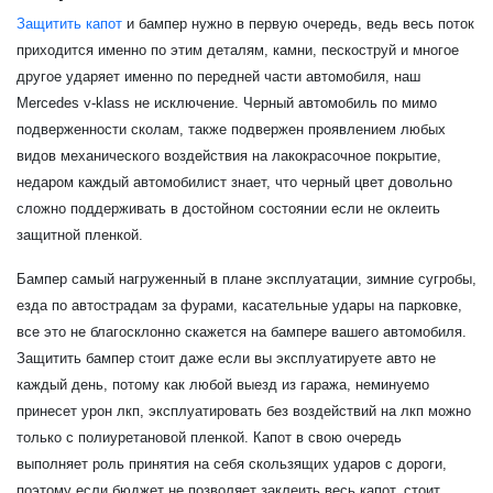
Защитить капот
и бампер нужно в первую очередь, ведь весь поток
приходится именно по этим деталям, камни, пескоструй и многое
другое ударяет именно по передней части автомобиля, наш
Mercedes v-klass не исключение. Черный автомобиль по мимо
подверженности сколам, также подвержен проявлением любых
видов механического воздействия на лакокрасочное покрытие,
недаром каждый автомобилист знает, что черный цвет довольно
сложно поддерживать в достойном состоянии если не оклеить
защитной пленкой.
Бампер самый нагруженный в плане эксплуатации, зимние сугробы,
езда по автострадам за фурами, касательные удары на парковке,
все это не благосклонно скажется на бампере вашего автомобиля.
Защитить бампер стоит даже если вы эксплуатируете авто не
каждый день, потому как любой выезд из гаража, неминуемо
принесет урон лкп, эксплуатировать без воздействий на лкп можно
только с полиуретановой пленкой. Капот в свою очередь
выполняет роль принятия на себя скользящих ударов с дороги,
поэтому если бюджет не позволяет заклеить весь капот, стоит