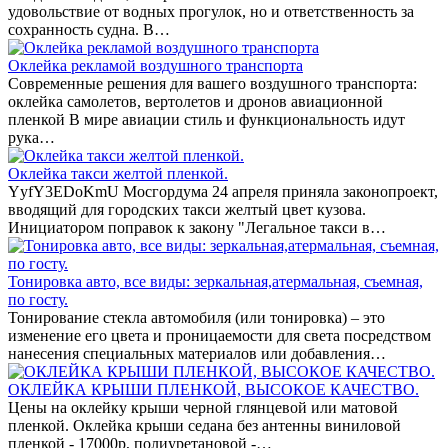
удовольствие от водных прогулок, но и ответственность за
сохранность судна. В…
Оклейка рекламой воздушного транспорта
Современные решения для вашего воздушного транспорта:
оклейка самолетов, вертолетов и дронов авиационной
пленкой В мире авиации стиль и функциональность идут
рука…
Оклейка такси желтой пленкой.
YyfY3EDoKmU Мосгордума 24 апреля приняла законопроект,
вводящий для городских такси желтый цвет кузова.
Инициатором поправок к закону "Легальное такси в…
Тонировка авто, все виды: зеркальная,атермальная, съемная,
по госту.
Тонирование стекла автомобиля (или тонировка) – это
изменение его цвета и проницаемости для света посредством
нанесения специальных материалов или добавления…
ОКЛЕЙКА КРЫШИ ПЛЕНКОЙ, ВЫСОКОЕ КАЧЕСТВО.
Цены на оклейку крыши черной глянцевой или матовой
пленкой. Оклейка крыши седана без антенны виниловой
пленкой - 17000р, полиуретановой -…