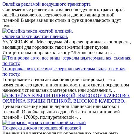
Оклейка рекламой воздушного транспорта
Современные решения для вашего воздушного транспорта:
оклейка самолетов, вертолетов и дронов авиационной
пленкой В мире авиации стиль и функциональность идут
рука…
Оклейка такси желтой пленкой.
YyfY3EDoKmU Мосгордума 24 апреля приняла законопроект,
вводящий для городских такси желтый цвет кузова.
Инициатором поправок к закону "Легальное такси в…
Тонировка авто, все виды: зеркальная,атермальная, съемная,
по госту.
Тонирование стекла автомобиля (или тонировка) – это
изменение его цвета и проницаемости для света посредством
нанесения специальных материалов или добавления…
ОКЛЕЙКА КРЫШИ ПЛЕНКОЙ, ВЫСОКОЕ КАЧЕСТВО.
Цены на оклейку крыши черной глянцевой или матовой
пленкой. Оклейка крыши седана без антенны виниловой
пленкой - 17000р, полиуретановой -…
Покраска дисков порошковой краской
Внешний вид автомобиля по определению должен быть