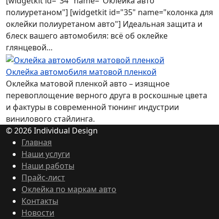
[widgetkit id="34" name="Оклейка авто
полиуретаном"] [widgetkit id="35" name="колонка для
оклейки полиуретаном авто"] Идеальная защита и
блеск вашего автомобиля: всё об оклейке
глянцевой…
Оклейка автомобиля матовой пленкой
Оклейка матовой пленкой авто – изящное
перевоплощение верного друга в роскошные цвета
и фактуры в современной тюнинг индустрии
винилового стайлинга.
© 2026 Individual Design
Главная
Наши услуги
Наши работы
Прайс-лист
Оклейка по маркам авто
Контакты
Новости