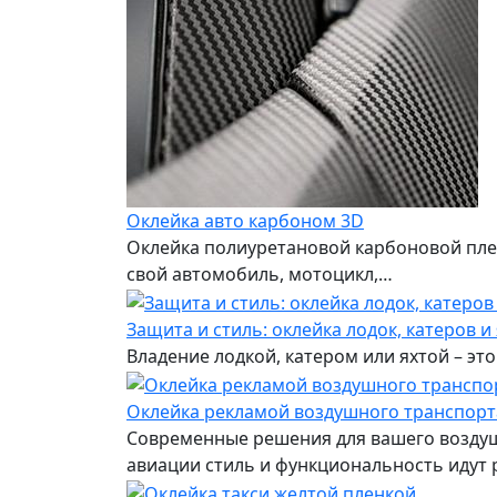
Оклейка авто карбоном 3D
Оклейка полиуретановой карбоновой пле
свой автомобиль, мотоцикл,…
Защита и стиль: оклейка лодок, катеров и
Владение лодкой, катером или яхтой – это
Оклейка рекламой воздушного транспорт
Современные решения для вашего воздуш
авиации стиль и функциональность идут 