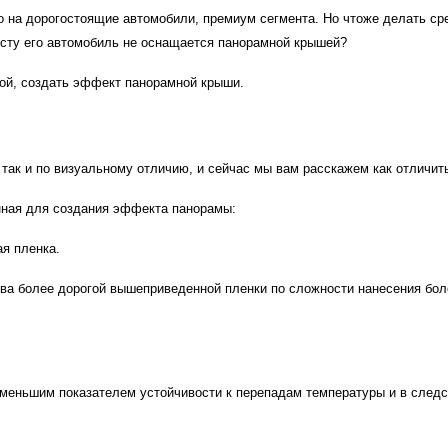
о на дорогостоящие автомобили, премиум сегмента. Но чтоже делать ср
осту его автомобиль не оснащается панорамной крышей?
кой, создать эффект панорамной крыши.
так и по визуальному отличию, и сейчас мы вам расскажем как отличит
нная для создания эффекта панорамы:
я пленка.
тива более дорогой вышеприведенной пленки по сложности нанесения бо
 меньшим показателем устойчивости к перепадам температуры и в следс