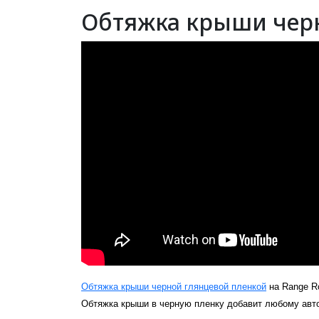
Обтяжка крыши черно
Обтяжка крыши черной глянцевой пленкой
на
R
ange
R
Обтяжка крыши в черную пленку добавит любому авто