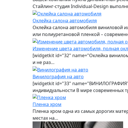
Стайлинг-студия Individual-Design выпо
Оклейка салона автомобиля
Оклейка салона автомобиля виниловой ил
или полиуретановой пленкой – современ
Изменение цвета автомобиля, полная ок
[widgetkit id="32" name="Оклейка винило
и не раз…
Винилография на авто
[widgetkit id="33" name="ВИНИЛОГРАФИЯ"
индивидуальности В мире современных т
Пленка хром
Пленка хром одна из самых дорогих мате
местах на…