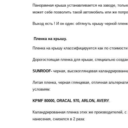
Панорамная крыша устанавливается на заводе, тольк
может себе позволить такой автомобиль или же попр
Выход есть ! И он один: обтянуть крышу черной плен
Пленка на крышу.
Пленка на крышу классифицируется как по стоимости 
Дорогостоящая пленка для крыши, специально созда
SUNROOF
-
черная, высокоглянцевая каландрированна
Литая пленка, черная глянцевая, отличная альтерна
условиям:
KPMF 80000
,
ORACAL 970
,
ARLON
,
AVERY
.
Каландрированная пленка этих же производителей, с
нанесения, снизился в 2 раза: