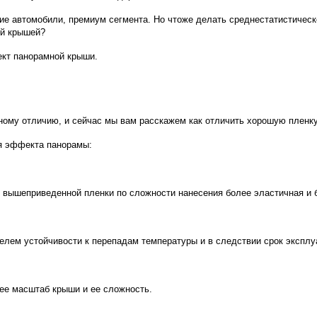
ие автомобили, премиум сегмента. Но чтоже делать среднестатистическ
ой крышей?
ект панорамной крыши.
ному отличию, и сейчас мы вам расскажем как отличить хорошую пленку
я эффекта панорамы:
ой вышеприведенной пленки по сложности нанесения более эластичная и
лем устойчивости к перепадам температуры и в следствии срок эксплуа
лее масштаб крыши и ее сложность.