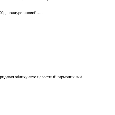
00р, полиуретановой -…
придавая облику авто целостный гармоничный…