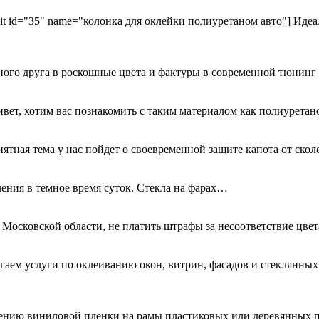
kit id="35" name="колонка для оклейки полиуретаном авто"] Идеа
ного друга в роскошные цвета и фактуры в современной тюнинг
ривет, хотим вас познакомить с таким материалом как полиурета
иятная тема у нас пойдет о своевременной защите капота от ск
ения в темное время суток. Стекла на фарах…
 Московской области, не платить штрафы за несоответствие цве
гаем услуги по оклеиванию окон, витрин, фасадов и стеклянн
есению виниловой пленки на рамы пластиковых или деревянных 