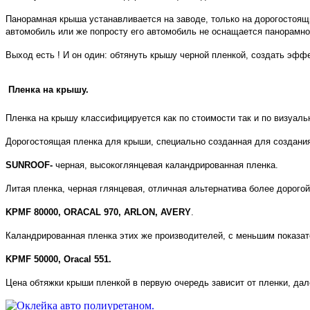
Панорамная крыша устанавливается на заводе, только на дорогостоящ
автомобиль или же попросту его автомобиль не оснащается панорамн
Выход есть ! И он один: обтянуть крышу черной пленкой, создать эфф
Пленка на крышу.
Пленка на крышу классифицируется как по стоимости так и по визуаль
Дорогостоящая пленка для крыши, специально созданная для создани
SUNROOF
-
черная, высокоглянцевая каландрированная пленка.
Литая пленка, черная глянцевая, отличная альтернатива более дорог
KPMF 80000
,
ORACAL 970
,
ARLON
,
AVERY
.
Каландрированная пленка этих же производителей, с меньшим показате
KPMF 50000
,
Oracal 551.
Цена обтяжки крыши пленкой в первую очередь зависит от пленки, да