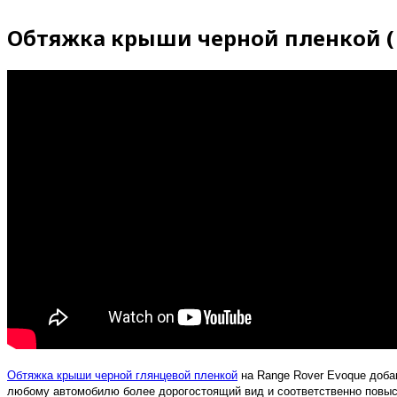
Обтяжка крыши черной пленкой ( r
Обтяжка крыши черной глянцевой пленкой
на
R
ange
R
over
E
voque доба
любому автомобилю более дорогостоящий вид и соответственно повыс