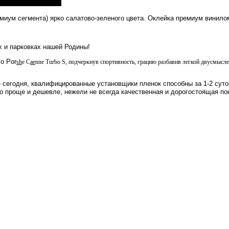
миум сегмента) ярко салатово-зеленого цвета. Оклейка премиум винило
х и парковках нашей Родины!
о Por
sh
e C
ae
nne Turbo S, подчеркнув спортивность, грацию разбавив легкой двусмысл
сегодня, квалифицированные установщики пленок способны за 1-2 суто
о проще и дешевле, нежели не всегда качественная и дорогостоящая по