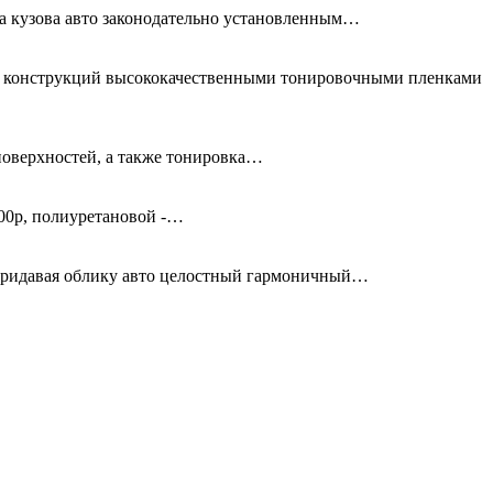
та кузова авто законодательно установленным…
ых конструкций высококачественными тонировочными пленками
поверхностей, а также тонировка…
00р, полиуретановой -…
придавая облику авто целостный гармоничный…