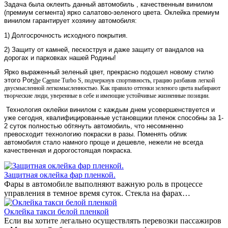
Задача была оклеить данный автомобиль , качественным винилом
(премиум сегмента) ярко салатово-зеленого цвета. Оклейка премиум
винилом гарантирует хозяину автомобиля:
1) Долгосрочность исходного покрытия.
2) Защиту от камней, пескоструя и даже защиту от вандалов на
дорогах и парковках нашей Родины!
Ярко выраженный зеленый цвет, прекрасно подошел новому стилю
этого Por
sh
e C
ae
nne Turbo S, подчеркнув спортивность, грацию разбавив легкой
двусмысленной легкомысленностью. Как правило оттенки зеленого цвета выбирают
творческие люди, уверенные в себе и имеющие устойчивые жизненные позиции.
Технология оклейки винилом с каждым днем усовершенствуется и
уже сегодня, квалифицированные установщики пленок способны за 1-
2 суток полностью обтянуть автомобиль, что несомненно
превосходит технологию покраски в разы. Поменять облик
автомобиля стало намного проще и дешевле, нежели не всегда
качественная и дорогостоящая покраска.
Защитная оклейка фар пленкой.
Фары в автомобиле выполняют важную роль в процессе
управления в темное время суток. Стекла на фарах…
Оклейка такси белой пленкой
Если вы хотите легально осуществлять перевозки пассажиров