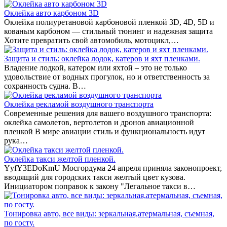
Оклейка авто карбоном 3D
Оклейка полиуретановой карбоновой пленкой 3D, 4D, 5D и
кованым карбоном — стильный тюнинг и надежная защита
Хотите превратить свой автомобиль, мотоцикл,…
Защита и стиль: оклейка лодок, катеров и яхт пленками.
Владение лодкой, катером или яхтой – это не только
удовольствие от водных прогулок, но и ответственность за
сохранность судна. В…
Оклейка рекламой воздушного транспорта
Современные решения для вашего воздушного транспорта:
оклейка самолетов, вертолетов и дронов авиационной
пленкой В мире авиации стиль и функциональность идут
рука…
Оклейка такси желтой пленкой.
YyfY3EDoKmU Мосгордума 24 апреля приняла законопроект,
вводящий для городских такси желтый цвет кузова.
Инициатором поправок к закону "Легальное такси в…
Тонировка авто, все виды: зеркальная,атермальная, съемная,
по госту.