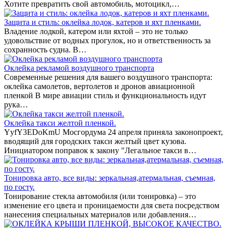
Хотите превратить свой автомобиль, мотоцикл,…
Защита и стиль: оклейка лодок, катеров и яхт пленками.
Владение лодкой, катером или яхтой – это не только
удовольствие от водных прогулок, но и ответственность за
сохранность судна. В…
Оклейка рекламой воздушного транспорта
Современные решения для вашего воздушного транспорта:
оклейка самолетов, вертолетов и дронов авиационной
пленкой В мире авиации стиль и функциональность идут
рука…
Оклейка такси желтой пленкой.
YyfY3EDoKmU Мосгордума 24 апреля приняла законопроект,
вводящий для городских такси желтый цвет кузова.
Инициатором поправок к закону "Легальное такси в…
Тонировка авто, все виды: зеркальная,атермальная, съемная,
по госту.
Тонирование стекла автомобиля (или тонировка) – это
изменение его цвета и проницаемости для света посредством
нанесения специальных материалов или добавления…