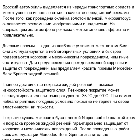
Броский автомобиль выделяется из череды транспортных средств и
может успешно использоваться в качестве передвижной рекламы.
После того, как проведена оклейка золотой пленкой, микроавтобус
оклеивается рекламными изображениями и надписями. На
сверкающем золотом фоне реклама смотрится очень эффектно и
привлекательно.
Дверные проемы — одно из наиболее уязвимых мест автомобиля.
Они эксплуатируются в неблагоприятных условиях и быстрее
подвергаются коррозии и механическим повреждениям, чем иные
части кузова. Для предупреждения преждевременной коррозии и
защиты от повреждений, мы предлагаем красить проемы Mercedes-
Benz Sprinter жидкой резиной.
Главное достоинство покраски жидкой резиной — высокая
износостойкость защитного слоя. Резиновое покрытие может
эксплуатироваться при температурах от -35 °С до 90°С. При самых
неблагоприятных погодных условиях покрытие не теряет ни своей
эластичности, ни гибкости.
Покрытие кузова микроавтобуса пленкой Nippon carbide золотой хром
и покраска проемов жидкой резиной гарантированно защищает от
коррозии и механических повреждений. После проведенных работ
срок эксплуатации Mercedes-Benz Sprinter значительно