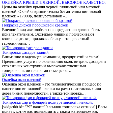
ОКЛЕЙКА КРЫШИ ПЛЕНКОЙ, ВЫСОКОЕ КАЧЕСТВО.
Цены на оклейку крыши черной глянцевой или матовой
пленкой. Оклейка крыши седана без антенны виниловой
пленкой - 17000р, полиуретановой -…
Покраска дисков порошковой краской
Внешний вид автомобиля по определению должен быть
привлекательным. Экстерьер машины подчеркивают
колесные диски, придавая облику авто целостный
гармоничный…
Тонировка фасадов зданий
Вниманию владельцев компаний, предприятий и фирм!
Предлагаем услуги по оклеиванию окон, витрин, фасадов и
стеклянных конструкций высококачественными
тонировочными пленками немецкого…
Оклейка окон пленкой
Оклейка окон пленкой - это технологический процесс по
нанесению виниловой пленки на рамы пластиковых или
деревянных поверхностей, а также тонировка…
Тонировка фар и фонарей полиуретановой пленкой.
[widgetkit id="29" name="9 ссылок тонировка оптики"] Всем
привет, хотим вас познакомить с таким материалом как