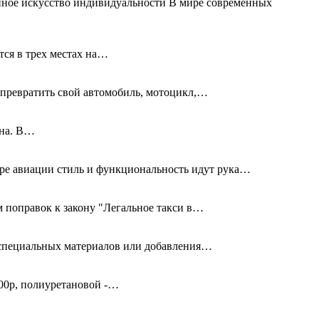
нное искусство индивидуальности В мире современных
тся в трех местах на…
превратить свой автомобиль, мотоцикл,…
дна. В…
ире авиации стиль и функциональность идут рука…
 поправок к закону "Легальное такси в…
я специальных материалов или добавления…
00р, полиуретановой -…