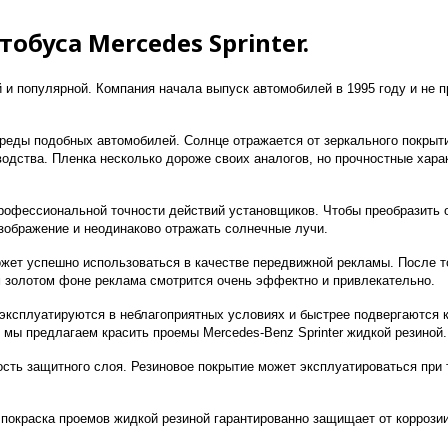
обуса Mercedes Sprinter.
й и популярной. Компания начала выпуск автомобилей в 1995 году и не
реды подобных автомобилей. Солнце отражается от зеркального покрыти
водства. Пленка несколько дороже своих аналогов, но прочностные хара
 профессиональной точности действий установщиков. Чтобы преобразить
изображение и неодинаково отражать солнечные лучи.
жет успешно использоваться в качестве передвижной рекламы. После то
 золотом фоне реклама смотрится очень эффектно и привлекательно.
ксплуатируются в неблагоприятных условиях и быстрее подвергаются к
мы предлагаем красить проемы Mercedes-Benz Sprinter жидкой резиной.
сть защитного слоя. Резиновое покрытие может эксплуатироваться при 
и покраска проемов жидкой резиной гарантированно защищает от корроз