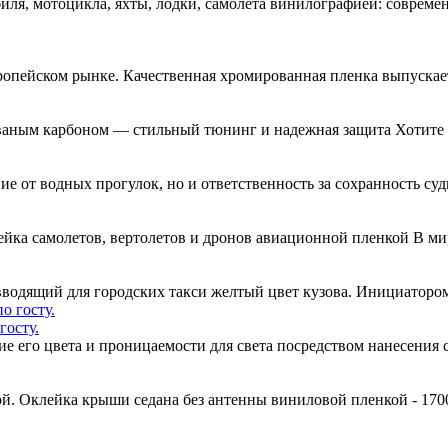
я, мотоцикла, яхты, лодки, самолета винилографией: совреме
ропейском рынке. Качественная хромированная пленка выпускае
ваным карбоном — стильный тюнинг и надежная защита Хотите 
вие от водных прогулок, но и ответственность за сохранность су
ейка самолетов, вертолетов и дронов авиационной пленкой В м
одящий для городских такси желтый цвет кузова. Инициатором
госту.
ние его цвета и проницаемости для света посредством нанесени
й. Оклейка крыши седана без антенны виниловой пленкой - 170