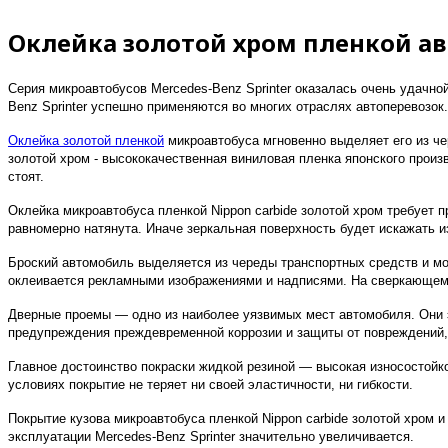
Оклейка золотой хром пленкой авт
Серия микроавтобусов Mercedes-Benz Sprinter оказалась очень удачно
Benz Sprinter успешно применяются во многих отраслях автоперевозок.
Оклейка золотой пленкой
микроавтобуса мгновенно выделяет его из че
золотой хром - высококачественная виниловая пленка японского произ
стоят.
Оклейка микроавтобуса пленкой Nippon carbide золотой хром требует
равномерно натянута. Иначе зеркальная поверхность будет искажать 
Броский автомобиль выделяется из череды транспортных средств и мо
оклеивается рекламными изображениями и надписями. На сверкающем
Дверные проемы — одно из наиболее уязвимых мест автомобиля. Они э
предупреждения преждевременной коррозии и защиты от повреждений, 
Главное достоинство покраски жидкой резиной — высокая износостойко
условиях покрытие не теряет ни своей эластичности, ни гибкости.
Покрытие кузова микроавтобуса пленкой Nippon carbide золотой хром 
эксплуатации Mercedes-Benz Sprinter значительно увеличивается.