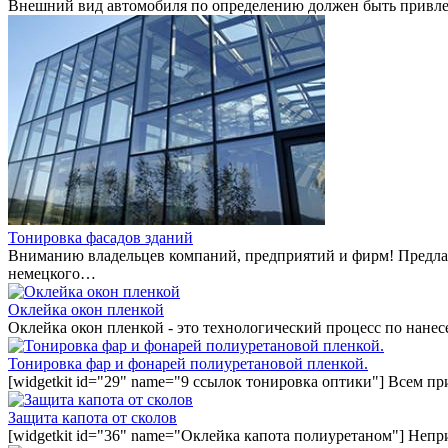
Внешний вид автомобиля по определению должен быть привле
Тонировка фасадов зданий
Вниманию владельцев компаний, предприятий и фирм! Предла
немецкого…
Оклейка окон пленкой
Оклейка окон пленкой - это технологический процесс по нан
Тонировка фар и фонарей полиуретановой пленкой.
[widgetkit id="29" name="9 ссылок тонировка оптики"] Всем п
Защита капота от сколов
[widgetkit id="36" name="Оклейка капота полиуретаном"] Непр