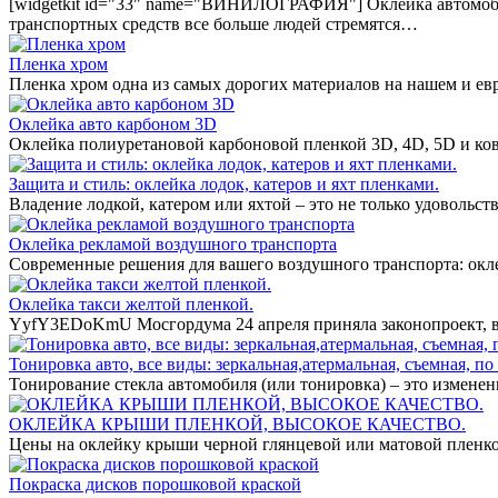
[widgetkit id="33" name="ВИНИЛОГРАФИЯ"] Оклейка автомобил
транспортных средств все больше людей стремятся…
Пленка хром
Пленка хром одна из самых дорогих материалов на нашем и ев
Оклейка авто карбоном 3D
Оклейка полиуретановой карбоновой пленкой 3D, 4D, 5D и ко
Защита и стиль: оклейка лодок, катеров и яхт пленками.
Владение лодкой, катером или яхтой – это не только удовольст
Оклейка рекламой воздушного транспорта
Современные решения для вашего воздушного транспорта: окл
Оклейка такси желтой пленкой.
YyfY3EDoKmU Мосгордума 24 апреля приняла законопроект, вв
Тонировка авто, все виды: зеркальная,атермальная, съемная, по 
Тонирование стекла автомобиля (или тонировка) – это измене
ОКЛЕЙКА КРЫШИ ПЛЕНКОЙ, ВЫСОКОЕ КАЧЕСТВО.
Цены на оклейку крыши черной глянцевой или матовой пленко
Покраска дисков порошковой краской