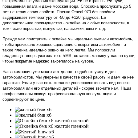
экстремальные условия эксплуатации. Ей не страшны УФ-лучи,
повышенная влага и даже морская вода. Способна прослужить до 5
лет не теряя своих свойств. Пленка Oracal 970 без проблем
выдерживает температуру от -50 до +120 градусов. Ее
дополнительное преимущество - оклейка на любые поверхности, в
том числе неровные, выпуклые, на выемки, швы и т. д.
Прежде чем приступить к оклейке мы идеально вымыли автомобиль,
чтобы произошло хорошее сцепление с покрытием автомобиля, а
также пленка идеально ровно на него легла. Мы попросили
владельца теперь уже желтого БМВ, оставить машину у нас на сутки,
чтобы покрытие надежно закрепилось на кузове.
Наша компания уже много лет делает подобные услуги для
автомобилистов. Мы уверены в качестве своей работы и даем на нее
гарантию. Если у вас есть желание усовершенствовать вид своего
автомобиля или его отдельных деталей - скорее звоните нам. Наши
профессионалы окажут профессиональную консультацию и
сориентируют по цене.