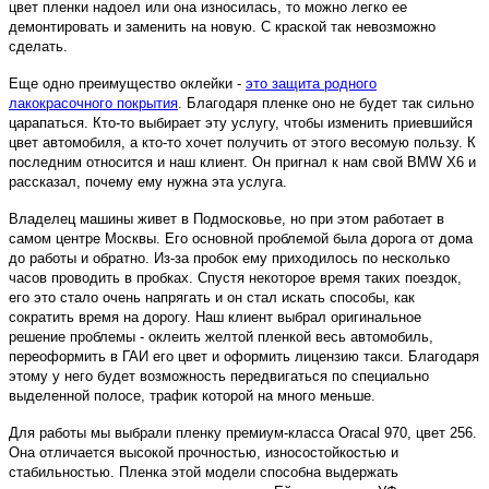
цвет пленки надоел или она износилась, то можно легко ее
демонтировать и заменить на новую. С краской так невозможно
сделать.
Еще одно преимущество оклейки -
это защита родного
лакокрасочного покрытия
. Благодаря пленке оно не будет так сильно
царапаться. Кто-то выбирает эту услугу, чтобы изменить приевшийся
цвет автомобиля, а кто-то хочет получить от этого весомую пользу. К
последним относится и наш клиент. Он пригнал к нам свой BMW X6 и
рассказал, почему ему нужна эта услуга.
Владелец машины живет в Подмосковье, но при этом работает в
самом центре Москвы. Его основной проблемой была дорога от дома
до работы и обратно. Из-за пробок ему приходилось по несколько
часов проводить в пробках. Спустя некоторое время таких поездок,
его это стало очень напрягать и он стал искать способы, как
сократить время на дорогу. Наш клиент выбрал оригинальное
решение проблемы - оклеить желтой пленкой весь автомобиль,
переоформить в ГАИ его цвет и оформить лицензию такси. Благодаря
этому у него будет возможность передвигаться по специально
выделенной полосе, трафик которой на много меньше.
Для работы мы выбрали пленку премиум-класса Oracal 970, цвет 256.
Она отличается высокой прочностью, износостойкостью и
стабильностью. Пленка этой модели способна выдержать