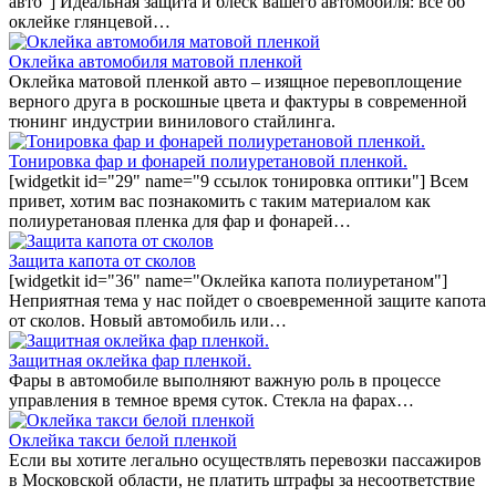
авто"] Идеальная защита и блеск вашего автомобиля: всё об
оклейке глянцевой…
Оклейка автомобиля матовой пленкой
Оклейка матовой пленкой авто – изящное перевоплощение
верного друга в роскошные цвета и фактуры в современной
тюнинг индустрии винилового стайлинга.
Тонировка фар и фонарей полиуретановой пленкой.
[widgetkit id="29" name="9 ссылок тонировка оптики"] Всем
привет, хотим вас познакомить с таким материалом как
полиуретановая пленка для фар и фонарей…
Защита капота от сколов
[widgetkit id="36" name="Оклейка капота полиуретаном"]
Неприятная тема у нас пойдет о своевременной защите капота
от сколов. Новый автомобиль или…
Защитная оклейка фар пленкой.
Фары в автомобиле выполняют важную роль в процессе
управления в темное время суток. Стекла на фарах…
Оклейка такси белой пленкой
Если вы хотите легально осуществлять перевозки пассажиров
в Московской области, не платить штрафы за несоответствие