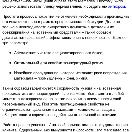
концептуальном насыщении образа этого Mercedes. Поэтому было
решено использовать пленку черный глянец и создать ею
антихром
.
Простота процесса покрытия не отменяет необходимости производить
его исключительно в рамках профессиональной студии. Дело не
только в необходимости аккуратного демонтажа деталей и их
обезжиривания качественными средствами – таким образом
достигается наивысший эффект сцепления с поверхностью. Важнее
три параметра:
Абсолютная чистота специализированного бокса;
Оптимальный для оклейки температурный режим;
Новейшее оборудование, которое исключит риск повреждения
материала – промышленный фен, химия.
Таким образом гарантируется сохранность кузова и качественная
профилактика его повреждений. Пленка может быть снята в любой
момент, а лакокрасочное покрытие сохранит в неизменности свой
первоначальный вид. При этом протекционные свойства не
ограничиваются царапинами и сколами – комплексная защита
обещает спасти корпус от воздействия агрессивной автохимии.
Работа прошла успешно. Итоговый вариант полностью удовлетворил
клиента. Сдержанный, без вычурности и броскости, его Мерседес все