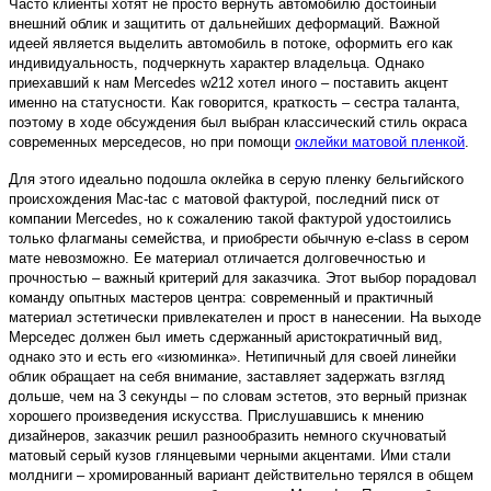
Часто клиенты хотят не просто вернуть автомобилю достойный
внешний облик и защитить от дальнейших деформаций. Важной
идеей является выделить автомобиль в потоке, оформить его как
индивидуальность, подчеркнуть характер владельца. Однако
приехавший к нам Mercedes w212 хотел иного – поставить акцент
именно на статусности. Как говорится, краткость – сестра таланта,
поэтому в ходе обсуждения был выбран классический стиль окраса
современных мерседесов, но при помощи
оклейки матовой пленкой
.
Для этого идеально подошла оклейка в серую пленку бельгийского
происхождения Mac-tac с матовой фактурой, последний писк от
компании Mercedes, но к сожалению такой фактурой удостоились
только флагманы семейства, и приобрести обычную e-class в сером
мате невозможно. Ее материал отличается долговечностью и
прочностью – важный критерий для заказчика. Этот выбор порадовал
команду опытных мастеров центра: современный и практичный
материал эстетически привлекателен и прост в нанесении. На выходе
Мерседес должен был иметь сдержанный аристократичный вид,
однако это и есть его «изюминка». Нетипичный для своей линейки
облик обращает на себя внимание, заставляет задержать взгляд
дольше, чем на 3 секунды – по словам эстетов, это верный признак
хорошего произведения искусства. Прислушавшись к мнению
дизайнеров, заказчик решил разнообразить немного скучноватый
матовый серый кузов глянцевыми черными акцентами. Ими стали
молдниги – хромированный вариант действительно терялся в общем