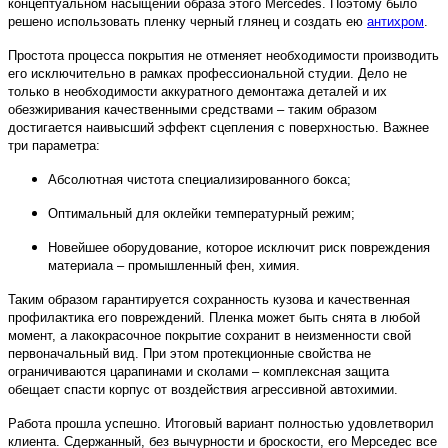
концептуальном насыщении образа этого Mercedes. Поэтому было
решено использовать пленку черный глянец и создать ею
антихром
.
Простота процесса покрытия не отменяет необходимости производить
его исключительно в рамках профессиональной студии. Дело не
только в необходимости аккуратного демонтажа деталей и их
обезжиривания качественными средствами – таким образом
достигается наивысший эффект сцепления с поверхностью. Важнее
три параметра:
Абсолютная чистота специализированного бокса;
Оптимальный для оклейки температурный режим;
Новейшее оборудование, которое исключит риск повреждения
материала – промышленный фен, химия.
Таким образом гарантируется сохранность кузова и качественная
профилактика его повреждений. Пленка может быть снята в любой
момент, а лакокрасочное покрытие сохранит в неизменности свой
первоначальный вид. При этом протекционные свойства не
ограничиваются царапинами и сколами – комплексная защита
обещает спасти корпус от воздействия агрессивной автохимии.
Работа прошла успешно. Итоговый вариант полностью удовлетворил
клиента. Сдержанный, без вычурности и броскости, его Мерседес все