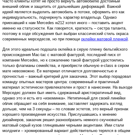
Часто клиенты хотят не просто вернуть автомобилю достойный
внешний облик и защитить от дальнейших деформаций. Важной
идеей является выделить автомобиль в потоке, оформить его как
индивидуальность, подчеркнуть характер владельца. Однако
приехавший к нам Mercedes w212 хотел иного – поставить акцент
именно на статусности. Как говорится, краткость – сестра таланта,
поэтому в ходе обсуждения был выбран классический стиль окраса
современных мерседесов, но при помощи
оклейки матовой пленкой
.
Для этого идеально подошла оклейка в серую пленку бельгийского
происхождения Mac-tac с матовой фактурой, последний писк от
компании Mercedes, но к сожалению такой фактурой удостоились
только флагманы семейства, и приобрести обычную e-class в сером
мате невозможно. Ее материал отличается долговечностью и
прочностью – важный критерий для заказчика. Этот выбор порадовал
команду опытных мастеров центра: современный и практичный
материал эстетически привлекателен и прост в нанесении. На выходе
Мерседес должен был иметь сдержанный аристократичный вид,
однако это и есть его «изюминка». Нетипичный для своей линейки
облик обращает на себя внимание, заставляет задержать взгляд
дольше, чем на 3 секунды – по словам эстетов, это верный признак
хорошего произведения искусства. Прислушавшись к мнению
дизайнеров, заказчик решил разнообразить немного скучноватый
матовый серый кузов глянцевыми черными акцентами. Ими стали
молдниги – хромированный вариант действительно терялся в общем