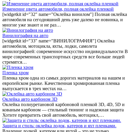
Изменение цвета автомобиля, полная оклейка пленкой
[widgetkit id="32" name="Оклейка винилом"] Полная оклейка
автомобиля на сегодняшний день уже далеко не новинка, и
многие уже знают и не раз…
Винилография на авто
[widgetkit id="33" name="ВИНИЛОГРАФИЯ"] Оклейка
автомобиля, мотоцикла, яхты, лодки, самолета
винилографией: современное искусство индивидуальности В
мире современных транспортных средств все больше людей
стремятся…
Пленка хром
Пленка хром одна из самых дорогих материалов на нашем и
европейском рынке. Качественная хромированная пленка
выпускается в трех местах на…
Оклейка авто карбоном 3D
Оклейка полиуретановой карбоновой пленкой 3D, 4D, 5D и
кованым карбоном — стильный тюнинг и надежная защита
Хотите превратить свой автомобиль, мотоцикл,…
Защита и стиль: оклейка лодок, катеров и яхт пленками.
Владение лодкой, катером или яхтой – это не только