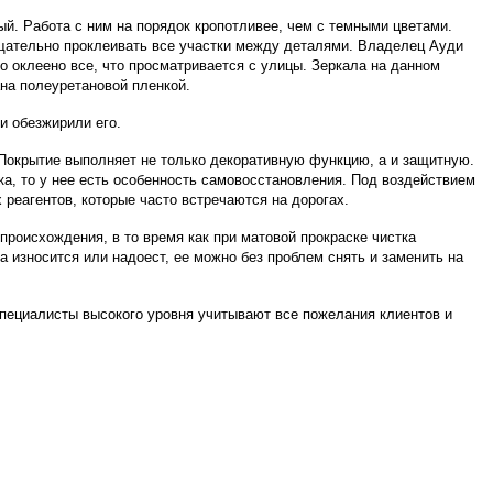
й. Работа с ним на порядок кропотливее, чем с темными цветами.
 тщательно проклеивать все участки между деталями. Владелец Ауди
о оклеено все, что просматривается с улицы. Зеркала на данном
ана полеуретановой пленкой.
и обезжирили его.
. Покрытие выполняет не только декоративную функцию, а и защитную.
ка, то у нее есть особенность самовосстановления. Под воздействием
 реагентов, которые часто встречаются на дорогах.
происхождения, в то время как при матовой прокраске чистка
а износится или надоест, ее можно без проблем снять и заменить на
 Специалисты высокого уровня учитывают все пожелания клиентов и