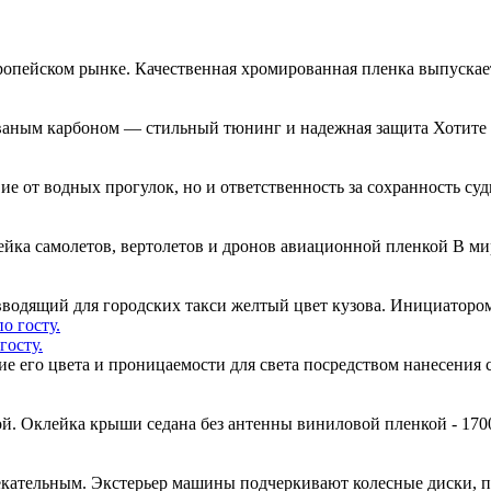
ропейском рынке. Качественная хромированная пленка выпускае
ваным карбоном — стильный тюнинг и надежная защита Хотите 
вие от водных прогулок, но и ответственность за сохранность су
ейка самолетов, вертолетов и дронов авиационной пленкой В м
одящий для городских такси желтый цвет кузова. Инициатором
госту.
ние его цвета и проницаемости для света посредством нанесени
й. Оклейка крыши седана без антенны виниловой пленкой - 170
кательным. Экстерьер машины подчеркивают колесные диски, 