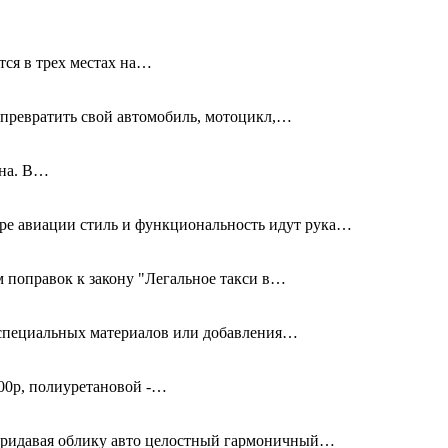
тся в трех местах на…
превратить свой автомобиль, мотоцикл,…
дна. В…
ире авиации стиль и функциональность идут рука…
 поправок к закону "Легальное такси в…
я специальных материалов или добавления…
00р, полиуретановой -…
придавая облику авто целостный гармоничный…