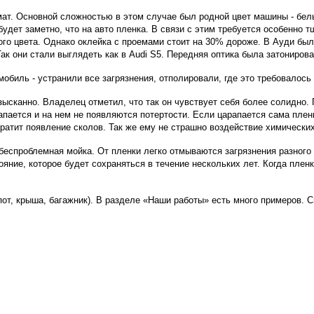
ат. Основной сложностью в этом случае был родной цвет машины - белы
будет заметно, что на авто пленка. В связи с этим требуется особенно
ого цвета. Однако оклейка с проемами стоит на 30% дороже. В Ауди был
к они стали выглядеть как в Audi S5. Передняя оптика была затониров
биль - устранили все загрязнения, отполировали, где это требовалось 
зысканно. Владелец отметил, что так он чувствует себя более солидно
апается и на нем не появляются потертости. Если царапается сама плен
ратит появление сколов. Так же ему не страшно воздействие химических
еспроблемная мойка. От пленки легко отмываются загрязнения разного 
ние, которое будет сохраняться в течение нескольких лет. Когда пленк
капот, крыша, багажник). В разделе «Наши работы» есть много примеров.