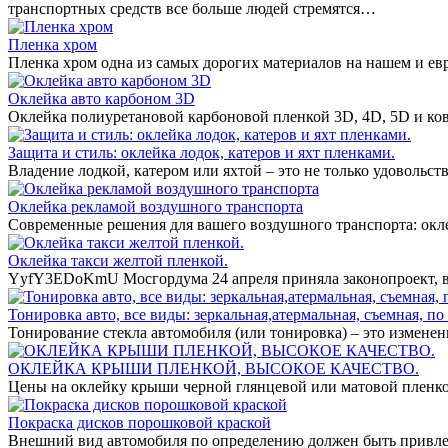
транспортных средств все больше людей стремятся…
Пленка хром
Пленка хром одна из самых дорогих материалов на нашем и ев
Оклейка авто карбоном 3D
Оклейка полиуретановой карбоновой пленкой 3D, 4D, 5D и ко
Защита и стиль: оклейка лодок, катеров и яхт пленками.
Владение лодкой, катером или яхтой – это не только удовольст
Оклейка рекламой воздушного транспорта
Современные решения для вашего воздушного транспорта: окл
Оклейка такси желтой пленкой.
YyfY3EDoKmU Мосгордума 24 апреля приняла законопроект, вв
Тонировка авто, все виды: зеркальная,атермальная, съемная, по 
Тонирование стекла автомобиля (или тонировка) – это измене
ОКЛЕЙКА КРЫШИ ПЛЕНКОЙ, ВЫСОКОЕ КАЧЕСТВО.
Цены на оклейку крыши черной глянцевой или матовой пленко
Покраска дисков порошковой краской
Внешний вид автомобиля по определению должен быть привле