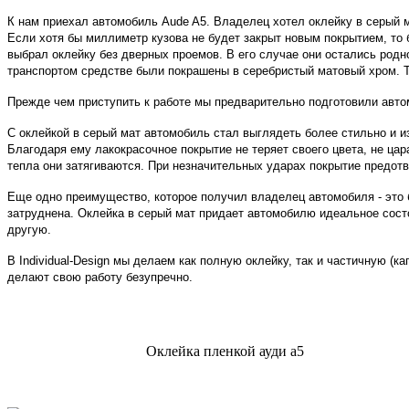
К нам приехал автомобиль Aude A5. Владелец хотел оклейку в серый м
Если хотя бы миллиметр кузова не будет закрыт новым покрытием, то 
выбрал оклейку без дверных проемов. В его случае они остались родн
транспортом средстве были покрашены в серебристый матовый хром. Та
Прежде чем приступить к работе мы предварительно подготовили автомо
С оклейкой в серый мат автомобиль стал выглядеть более стильно и и
Благодаря ему лакокрасочное покрытие не теряет своего цвета, не цар
тепла они затягиваются. При незначительных ударах покрытие предотв
Еще одно преимущество, которое получил владелец автомобиля - это б
затруднена. Оклейка в серый мат придает автомобилю идеальное состоя
другую.
В Individual-Design мы делаем как полную оклейку, так и частичную (
делают свою работу безупречно.
Оклейка пленкой ауди а5